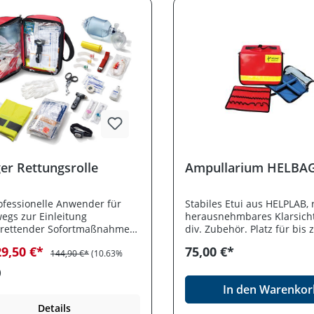
er Rettungsrolle
Ampullarium HELBAG
ofessionelle Anwender für
Stabiles Etui aus HELPLAB, r
egs zur Einleitung
herausnehmbares Klarsicht
srettender Sofortmaßnahmen
div. Zubehör. Platz für bis 
all. Inhalt: 1 x
Ampullen. 27 x 22 x 10 cm. 
29,50 €*
75,00 €*
ngsbeutel 1.600 ml mit
144,90 €*
(10.63%
tenventil (Einweg), 1 x
)
ngsmaske Gr.5 (Einweg), 3 x
In den Warenkor
uben Gr. 2,3 und 4, 1 x
dstaubinde, 1 x
Details