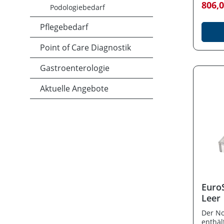
806,
robust
Podologiebedarf
Notfal
Entwic
Pflegebedarf
Anfor
Rettun
Point of Care Diagnostik
und mo
kombin
Gastroenterologie
maxima
Organi
Aktuelle Angebote
intell
können
schnell
versta
Alumin
KOFFER
Stabil
sonder
hygien
Oberfl
ULMER 
EuroS
eloxie
Kunsts
Leer
Trenns
Der No
und 2 
enthäl
Oroph