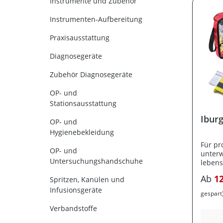
Instrumente und Zubehör
Instrumenten-Aufbereitung
Praxisausstattung
Diagnosegeräte
Zubehör Diagnosegeräte
OP- und
Stationsausstattung
Iburg
OP- und
Hygienebekleidung
Für pr
OP- und
unterw
Untersuchungshandschuhe
leben
im Notf
Ab
1
Spritzen, Kanülen und
Beatmu
Patien
Infusionsgeräte
gespart
Beatmu
Güdelt
Verbandstoffe
Einhan