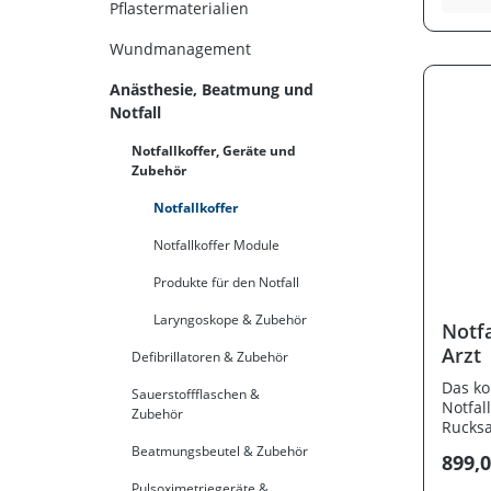
Desinf
Pflastermaterialien
Tupfer
G20, G2
Wundmanagement
Venenv
Kanüle
Anästhesie, Beatmung und
Infusi
Notfall
1 x Wa
Notham
Notfallkoffer, Geräte und
Gurtme
Zubehör
Verban
13164,
Notfallkoffer
Paar S
Schutz
Notfallkoffer Module
Durchm
Tasche
Produkte für den Notfall
Laryngoskope & Zubehör
Notfa
Arzt
Defibrillatoren & Zubehör
Das ko
Sauerstoffflaschen &
Notfal
Zubehör
Rucksa
Füllso
Beatmungsbeutel & Zubehör
899,0
Strapa
Rucksa
Pulsoximetriegeräte &