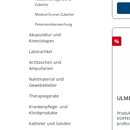
eingen
Zubehör
Dreiec
gelb D
Medical Econet Zubehör
Handgr
Patientenüberwachung
Seiten
dem R
Akupunktur und
werden
%
Beatmu
Kinesiotapes
Intuba
Set,Ve
Laborartikel
Set, I
Injekt
Arzttaschen und
Ampullarien
Nahtmaterial und
Gewebekleber
Therapiegeräte
ULME
Krankenpflege- und
Klinikprodukte
Produ
KOFFER
Katheter und Sonden
profes
bei No