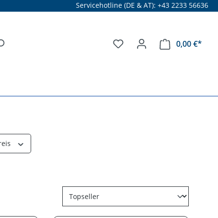
Servicehotline (DE & AT): +43 2233 56636
0,00 €*
reis