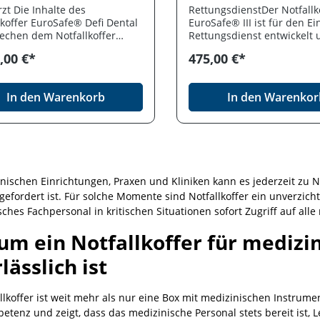
zt Die Inhalte des
RettungsdienstDer Notfallk
eitung und Intensivstationen
lkoffer EuroSafe® Defi Dental
EuroSafe® III ist für den Ei
Hilfe-Organisationen und
echen dem Notfallkoffer
Rettungsdienst entwickelt
ste Mit dem ULMER
fe® Dental ergänzt um den
bietet viel Platz für eine
 II von WEINMANN sind Sie
,00 €*
475,00 €*
illator FRED PA-1 von Schiller
umfangreichere Notfallaus
tfälle optimal vorbereitet. Er
lb- oder Vollautomat mit
Für eine schnelle
 eine robuste Bauweise,
isung gemäß MPG. Bei den
Patientenversorgung ist di
le Übersicht und Flexibilität
In den Warenkorb
In den Warenkor
ttungsinhalten können Sie
Beatmungseinheit vormonti
deale Begleiter für
en den Inhalten
integrierte Ampullenleiste 
nisches Fachpersonal, das
dmittelsortiment nach DIN
Steckplätze für maximal 45
uf Qualität und Organisation
 und Infusion
Ampullen.Außenmaße:52,6 x
.Außenmaße:52,6 x 36,2 x
23,0 cm (L x B x H)Gewicht /
 (L x B x H)Gewicht / Bestell-
Nr.:Leer ca. 6,5 kg / Best.-N
r ca. 6,2 kg / Best.-Nr.: 1020-
2L-AG-L Inkl.Inhalt ca. 14,2 
inischen Einrichtungen, Praxen und Kliniken kann es jederzeit zu 
L-DEFIInkl. Inhalt ca. 14,5
Best.-Nr.: 1030-2L-AG-G
efordert ist. Für solche Momente sind Notfallkoffer ein unverzichtb
.-Nr.: 1020-1X-AW-G-V-DEFI
sches Fachpersonal in kritischen Situationen sofort Zugriff auf 
 (Verbandmittel)Best.-Nr.:
1X-AW-G-DEFI DENTAL
m ein Notfallkoffer für medizi
on)
lässlich ist
llkoffer ist weit mehr als nur eine Box mit medizinischen Instrume
tenz und zeigt, dass das medizinische Personal stets bereit ist, 