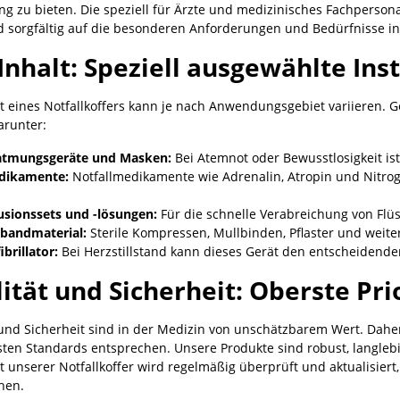
ng zu bieten. Die speziell für Ärzte und medizinisches Fachperson
d sorgfältig auf die besonderen Anforderungen und Bedürfnisse i
Inhalt: Speziell ausgewählte I
t eines Notfallkoffers kann je nach Anwendungsgebiet variieren. G
arunter:
atmungsgeräte und Masken:
Bei Atemnot oder Bewusstlosigkeit is
dikamente:
Notfallmedikamente wie Adrenalin, Atropin und Nitro
fusionssets und -lösungen:
Für die schnelle Verabreichung von Fl
rbandmaterial:
Sterile Kompressen, Mullbinden, Pflaster und weite
ibrillator:
Bei Herzstillstand kann dieses Gerät den entscheidend
ität und Sicherheit: Oberste Pri
 und Sicherheit sind in der Medizin von unschätzbarem Wert. Daher
sten Standards entsprechen. Unsere Produkte sind robust, langlebi
t unserer Notfallkoffer wird regelmäßig überprüft und aktualisier
hen.