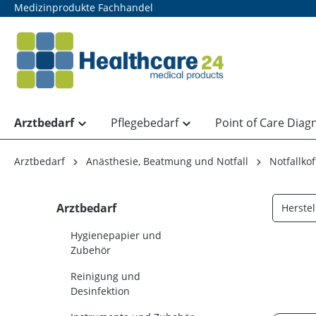
Medizinprodukte Fachhandel
springen
Zur Hauptnavigation springen
Arztbedarf
Pflegebedarf
Point of Care Diag
Arztbedarf
Anästhesie, Beatmung und Notfall
Notfallko
Arztbedarf
Herstel
Hygienepapier und
Zubehör
Reinigung und
Desinfektion