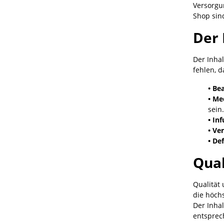
Versorgu
Shop sin
Der 
Der Inhal
fehlen, d
• Be
• Me
sein.
• In
• Ve
• Def
Qual
Qualität
die höch
Der Inhal
entsprec