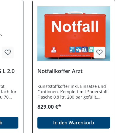
 L 2.0
Notfallkoffer Arzt
ot,
Kunststoffkoffer inkl. Einsätze und
fach für
Fixationen. Komplett mit Sauerstoff-
zu 70
Flasche 0,8 ltr. 200 bar gefüllt,
leer
Druckminderer, Zuleitungsschlauch,
829,00 €*
Sauerstoffbrille, Atemmaske,
Beatmungsbeutel Silikon für. Erw.
mit Maske Gr. 5, Güdeltuben,
b
In den Warenkorb
Sekret-Handabsauggerät,
Absaugkatheter, Blutdruckmesser,