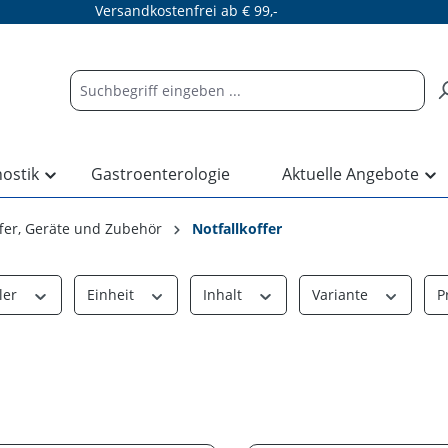
Versandkostenfrei ab € 99,-
nostik
Gastroenterologie
Aktuelle Angebote
ffer, Geräte und Zubehör
Notfallkoffer
ler
Einheit
Inhalt
Variante
P