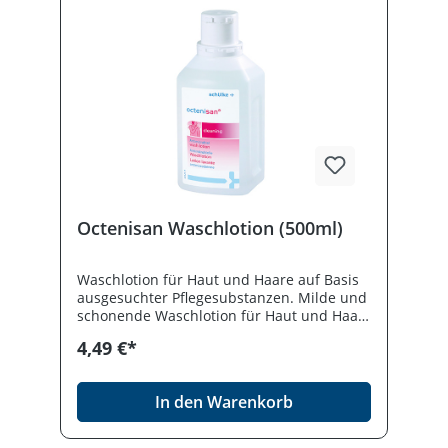
Octenisan Waschlotion (500ml)
Waschlotion für Haut und Haare auf Basis
ausgesuchter Pflegesubstanzen. Milde und
schonende Waschlotion für Haut und Haar.
Zur Ganzkörperwaschung z.B. bei MRE.
4,49 €*
Geeignet für alle Hauttypen. Hautneutraler
pH-Wert. Farbstoff- und parfümfrei..
In den Warenkorb