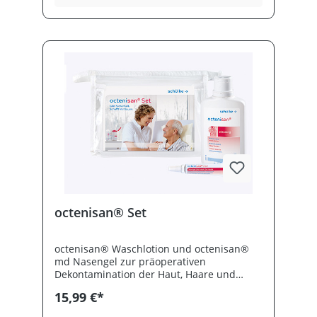
octenisan® Set
octenisan® Waschlotion und octenisan®
md Nasengel zur präoperativen
Dekontamination der Haut, Haare und
Nasenvorhöfe. Für eine Anwendung von bis
15,99 €*
zu 5 Tagen vor der Operation.