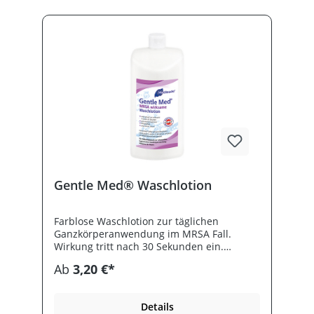
Gentle Med® Waschlotion
Farblose Waschlotion zur täglichen
Ganzkörperanwendung im MRSA Fall.
Wirkung tritt nach 30 Sekunden ein.
Waschlotion eignet sich zur antiseptischen
Ab
3,20 €*
Behandlung von Haut, Händen und
Ganzkörper einschließlich Kopfhaar bei
MRSA-/ ORSA-Besiedlung. ph-hautneutral,
Details
pflegend.