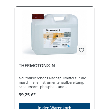
THERMOTON® N
Neutralisierendes Nachspülmittel für die
maschinelle Instrumentenaufbereitung.
Schaumarm, phosphat- und
formaldehydfrei. Freigegebene
39,25 €*
Prozessmedien für MELAherm 10.
Desinfektionmittel vorsichtig verwenden.
Vor Gebrauch stets Etikett und
In den Warenkorb
Produktinformation lesen.