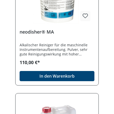
neodisher® MA
Alkalischer Reiniger für die maschinelle
Instrumentenaufbereitung. Pulver, sehr
gute Reinigungswirkung mit hoher
Materialverträglichkeit, frei von oxidativen
110,00 €*
Zusätzen. Desinfektionmittel vorsichtig
verwenden. Vor Gebrauch stets Etikett und
Produktinformation lesen.
In den Warenkorb