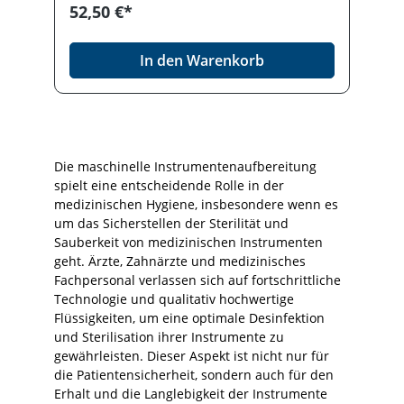
52,50 €*
Endoskopen, Kunststoffutensilien und
Elastomeren. Tensidfrei. Desinfektionmittel
vorsichtig verwenden. Vor Gebrauch stets
In den Warenkorb
Etikett und Produktinformation lesen.
Die maschinelle Instrumentenaufbereitung
spielt eine entscheidende Rolle in der
medizinischen Hygiene, insbesondere wenn es
um das Sicherstellen der Sterilität und
Sauberkeit von medizinischen Instrumenten
geht. Ärzte, Zahnärzte und medizinisches
Fachpersonal verlassen sich auf fortschrittliche
Technologie und qualitativ hochwertige
Flüssigkeiten, um eine optimale Desinfektion
und Sterilisation ihrer Instrumente zu
gewährleisten. Dieser Aspekt ist nicht nur für
die Patientensicherheit, sondern auch für den
Erhalt und die Langlebigkeit der Instrumente