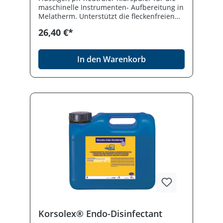
maschinelle Instrumenten- Aufbereitung in
Melatherm. Unterstützt die fleckenfreien
Trocknung des Instrumentariums und
26,40 €*
verhindert Belagsbildung an den
Instrumenten und in der Waschkammer.
In den Warenkorb
Korsolex® Endo-Disinfectant