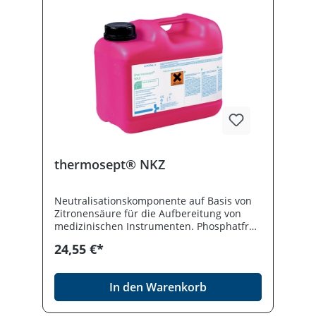
thermosept® NKZ
Neutralisationskomponente auf Basis von
Zitronensäure für die Aufbereitung von
medizinischen Instrumenten. Phosphatfrei,
materialschonend. Optimiert das
24,55 €*
Reinigungsergebnis nach neutraler
Reinigung. Desinfektionmittel vorsichtig
verwenden. Vor Gebrauch stets Etikett und
In den Warenkorb
Produktinformation lesen.