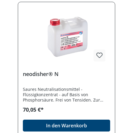
neodisher® N
Saures Neutralisationsmittel -
Flüssigkonzentrat - auf Basis von
Phosphorsäure. Frei von Tensiden. Zur
Neutralisation verschleppter Alkalireste
70,05 €*
sowie zur Entfernung von Kalk oder
anderen säurelöslichen Rückständen bei
der maschinellen Aufbereitung.
In den Warenkorb
Desinfektionsmittel vorsichtig verwenden.
Vor Gebrauch stets Etikett und