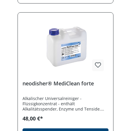
Produktinformation lesen.
neodisher® MediClean forte
Alkalischer Universalreiniger -
Flüssigkonzentrat - enthält
Alkalitätsspender, Enzyme und Tenside.
Exzellente Materialschonung, universell
48,00 €*
einsetzbar. Rückstände von
angetrocknetem und denaturiertem Blut
werden zuverlässig entfernt. Eine