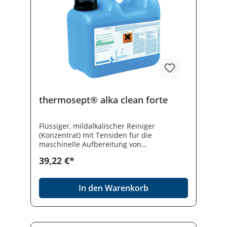
thermosept® alka clean forte
Flüssiger, mildalkalischer Reiniger
(Konzentrat) mit Tensiden für die
maschinelle Aufbereitung von
medizinischen Instrumenten und Zubehör
39,22 €*
aus Chirurgie, Anästhesie, Endoskopie und
Pflege. Materialschonend, für Aluminium
geeignet, kraftvolle Reinigung, breiter
In den Warenkorb
Anwendungsbereich. Desinfektionmittel
vorsichtig verwenden. Vor Gebrauch stets
Etikett und Produktinformation lesen.