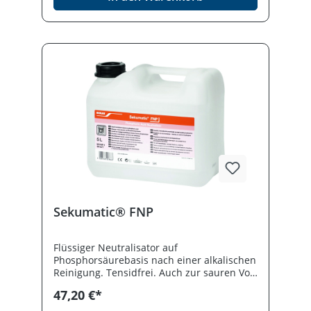
Sekumatic® FNP
Flüssiger Neutralisator auf
Phosphorsäurebasis nach einer alkalischen
Reinigung. Tensidfrei. Auch zur sauren Vor-
und Grundreinigung chirurgischer
47,20 €*
Instrumente sowie für Kunststoff-
Utensilien und Elastomere geeignet. Nicht