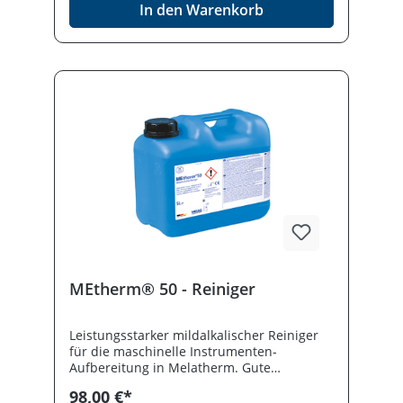
In den Warenkorb
Wiederablagerung von Proteinrückständen
wird vermieden. Desinfektionsmittel
vorsichtig verwenden. Vor Gebrauch stets
Etikett und Produktinformation lesen.
MEtherm® 50 - Reiniger
Leistungsstarker mildalkalischer Reiniger
für die maschinelle Instrumenten-
Aufbereitung in Melatherm. Gute
Reinigungsleistung durch die Kombination
98,00 €*
von Enzymen und Tensiden, frei von