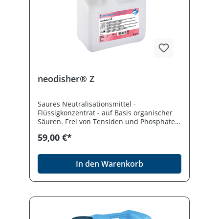
neodisher® Z
Saures Neutralisationsmittel -
Flüssigkonzentrat - auf Basis organischer
Säuren. Frei von Tensiden und Phosphaten.
Zur Neutralisation verschleppter
59,00 €*
Alkalisreste bei der maschinellen
Aufbereitung. Desinfektionsmittel
vorsichtig verwenden. Vor Gebrauch stets
In den Warenkorb
Etikett und Produktinformation lesen.