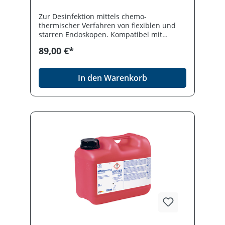
Zur Desinfektion mittels chemo-
thermischer Verfahren von flexiblen und
starren Endoskopen. Kompatibel mit
unterschiedlichen Wasserqualitäten,
89,00 €*
fomaldehydfrei. Bakterizid, fungizid,
tuberkulozid, viruzid (HBV, HIV, HCV, HAV,
Adeno-, Polio-, Vacciniaviren), sporizid.
In den Warenkorb
Wirksam gegenüber antibiotikaresistenten
Keimen, Helicobacter pylori und
Spulwurmeiern. Desinfektionsmittel
vorsichtig verwenden. Vor Gebrauch stets
Etikett und Produktinformation lesen.