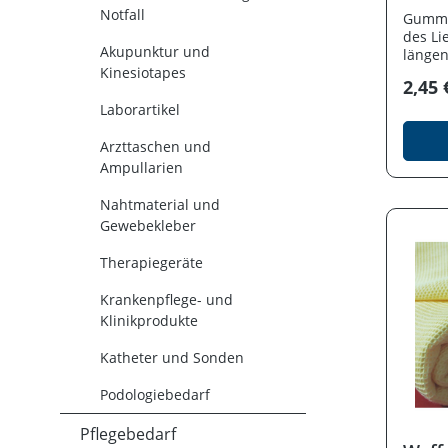
Sichts
Notfall
Gummi
Praxis
des Li
Funkti
Akupunktur und
längen
medizini
Kinesiotapes
Sie di
2,45 
wahlwe
Laborartikel
geschl
die Ha
Arzttaschen und
Sichts
Klinik.
Ampullarien
Nahtmaterial und
Gewebekleber
Therapiegeräte
Krankenpflege- und
Klinikprodukte
Katheter und Sonden
Podologiebedarf
Pflegebedarf