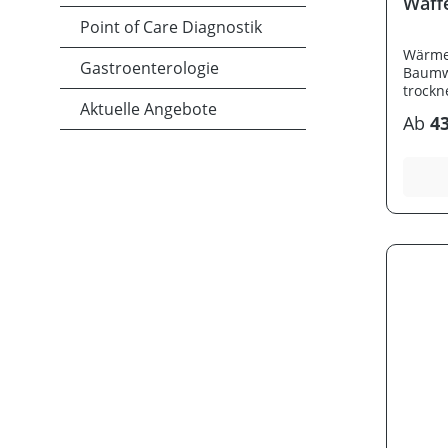
Waff
Point of Care Diagnostik
Wärmed
Gastroenterologie
Baumwo
trockn
Aktuelle Angebote
Tagesk
Ab
43
Pfleges
passfo
farbec