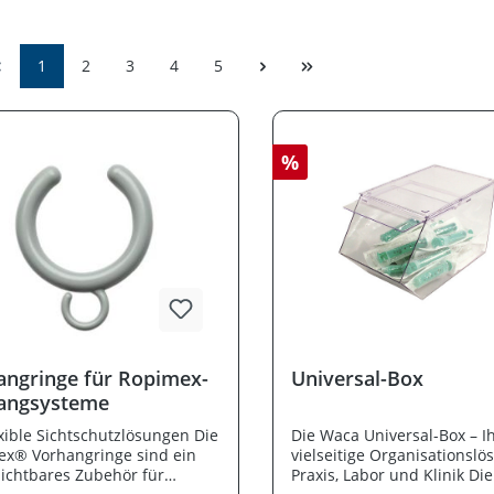
1
2
3
4
5
%
angringe für Ropimex-
Universal-Box
angsysteme
exible Sichtschutzlösungen Die
Die Waca Universal-Box – I
x® Vorhangringe sind ein
vielseitige Organisationslö
ichtbares Zubehör für
Praxis, Labor und Klinik Di