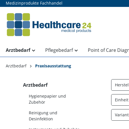
Medizinprodukte Fachhandel
springen
Zur Hauptnavigation springen
Arztbedarf
Pflegebedarf
Point of Care Diag
Arztbedarf
Praxisausstattung
Arztbedarf
Herstel
Hygienepapier und
Einhei
Zubehör
Reinigung und
Varian
Desinfektion