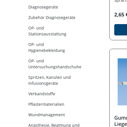
Sprac
Sichts
Innen
Diagnosegeräte
Geschlos
2,65 
zugäng
Zubehör Diagnosegeräte
besond
ohne u
OP- und
Optima
Stationsausstattung
dauerh
Sichts
OP- und
Gewähr
Hygienebekleidung
zuverl
Zeiträ
OP- und
Innen
Untersuchungshandschuhe
Produk
Vorhangringe F
Spritzen, Kanülen und
zwisch
geschl
Infusionsgeräte
unters
Stabil
Verbandstoffe
eine l
täglichen
Pflastermaterialien
Einfac
optima
Wundmanagement
Gumm
Kompat
gängi
Lieg
Anästhesie, Beatmung und