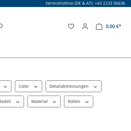
Servicehotline (DE & AT): +43 2233 56636
0,00 €*
Color
Detailabmessungen
Modell
Material
Rollen