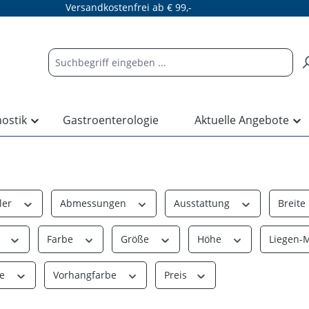
Versandkostenfrei ab € 99,-
nostik
Gastroenterologie
Aktuelle Angebote
ler
Abmessungen
Ausstattung
Breite
t
Farbe
Größe
Höhe
Liegen-
te
Vorhangfarbe
Preis