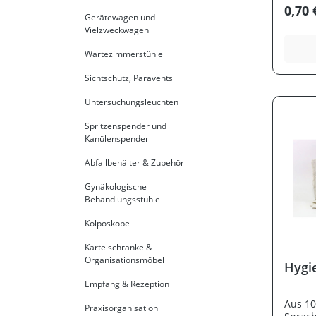
medizi
0,70 
Sie so
Gerätewagen und
Befest
Vielzweckwagen
ermögl
praxis
Wartezimmerstühle
Pflege
Fachpe
Sichtschutz, Paravents
einfa
langle
Untersuchungsleuchten
bietet
Spritzenspender und
halbof
Kanülenspender
Vorhan
Einsat
Abfallbehälter & Zubehör
Vortei
Ropimex®
Gynäkologische
Vorhangring
Behandlungsstühle
besteh
System
Kolposkope
besond
Aushänge
Karteischränke &
Bereic
Organisationsmöbel
Hygi
regelm
gereinig
Empfang & Rezeption
für Si
Aus 10
Patie
Praxisorganisation