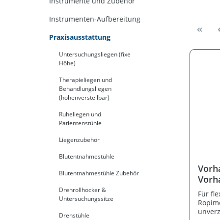
Instrumente und Zubehör
Instrumenten-Aufbereitung
Praxisausstattung
Untersuchungsliegen (fixe
Höhe)
Therapieliegen und
Behandlungsliegen
(höhenverstellbar)
Ruheliegen und
Patientenstühle
Liegenzubehör
Blutentnahmestühle
Vorh
Blutentnahmestühle Zubehör
Vorh
Drehrollhocker &
Für fl
Untersuchungssitze
Ropime
unverz
Drehstühle