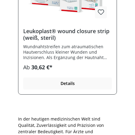
Leukoplast® wound closure strip
(weiß, steril)
Wundnahtstreifen zum atraumatischen
Hautverschluss kleiner Wunden und
Inzisionen. Als Ergänzung der Hautnaht
bzw.- klammer. Einfache Handhabung
Ab
30,62 €*
transparente Applikationskarte.
Abgerundete Ecken verhindern das
Aufrollen des Materials. Gut verträglicher
Details
Klebstoff. Hohe Luftdurchlässigkeit.
In der heutigen medizinischen Welt sind
Qualität, Zuverlässigkeit und Präzision von
zentraler Bedeutigkeit. Für Ärzte und