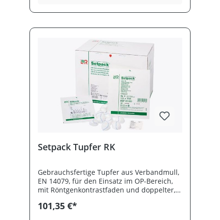
Setpack Tupfer RK
Gebrauchsfertige Tupfer aus Verbandmull,
EN 14079, für den Einsatz im OP-Bereich,
mit Röntgenkontrastfaden und doppelter,
getrennter, selbstklebender Zählkarte,
101,35 €*
steril.