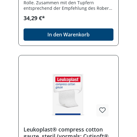
Rolle. Zusammen mit den Tupfern
entsprechend der Empfehlung des Robert-
Koch-Institutes zur "Anforderung an die
34,29 €*
Hygiene bei Punktionen und Injektionen".
In den Warenkorb
Leukoplast® compress cotton
gauze, steril (vormals: Cutisoft®