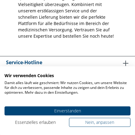
Vielseitigkeit überzeugen. Kombiniert mit
unserem erstklassigen Service und der
schnellen Lieferung bieten wir die perfekte
Plattform für alle Bedürfnisse im Bereich der
medizinischen Versorgung. Vertrauen Sie auf
unsere Expertise und bestellen Sie noch heute!
Service-Hotline
Wir verwenden Cookies
Shop Service
Damit alles läuft wie geschmiert: Wir nutzen Cookies, um unsere Website
für dich zu verbessern, passende Inhalte zu zeigen und dein Erlebnis zu
Informationen
optimieren. Mehr dazu in den Einstellungen.
Einverstanden
Essenzielles erlauben
Nein, anpassen
* Alle Preise exkl. gesetzl. Mehrwertsteuer und zzgl.
Versandkosten
, wenn nicht anders angegeben.