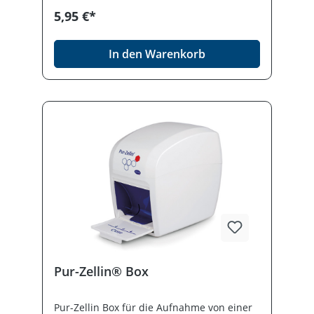
Nicht in allen Regionen als
5,95 €*
Sprechstundenbedarf abrechnungsfähig.
In den Warenkorb
Pur-Zellin® Box
Pur-Zellin Box für die Aufnahme von einer