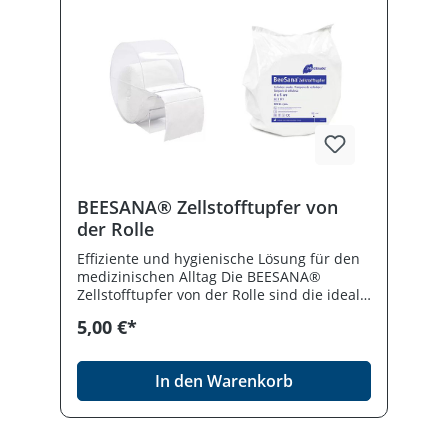
BEESANA® Zellstofftupfer von
der Rolle
Effiziente und hygienische Lösung für den
medizinischen Alltag Die BEESANA®
Zellstofftupfer von der Rolle sind die ideale
Wahl für alle medizinischen Fachkräfte, die
5,00 €*
Wert auf effiziente, hygienische und
kosteneffektive Lösungen im Praxisalltag
legen. Entwickelt für die vielfältigen
In den Warenkorb
Anforderungen in Arztpraxen, Kliniken,
Pflegeeinrichtungen und anderen
medizinischen Versorgungsbereichen,
bieten diese Tupfer eine komfortable