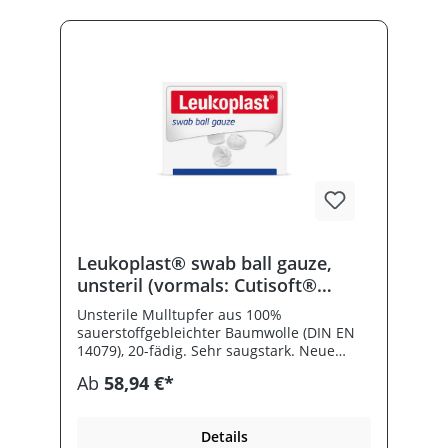
Leukoplast® swab ball gauze,
unsteril (vormals: Cutisoft®
Cotton Tupfer unsteril)
Unsterile Mulltupfer aus 100%
sauerstoffgebleichter Baumwolle (DIN EN
14079), 20-fädig. Sehr saugstark. Neue
Bezeichnung: früher Cutisoft® Cotton
Ab
58,94 €*
Tupfer.
Details