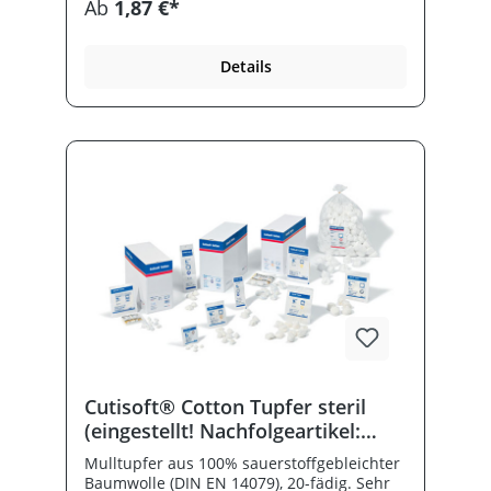
Ab
1,87 €*
Röntgenkontraststreifen, 100 % Baumwolle.
Details
Cutisoft® Cotton Tupfer steril
(eingestellt! Nachfolgeartikel:
Leukoplast® swab ball gauze,
Mulltupfer aus 100% sauerstoffgebleichter
steril)
Baumwolle (DIN EN 14079), 20-fädig. Sehr