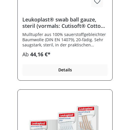
Leukoplast® swab ball gauze,
steril (vormals: Cutisoft® Cotton
Tupfer steril)
Mulltupfer aus 100% sauerstoffgebleichter
Baumwolle (DIN EN 14079), 20-fädig. Sehr
saugstark, steril, in der praktischen
Hartblisterpackung. Neue Bezeichnung:
Ab
44,16 €*
früher Cutisoft® Cotton Tupfer steril.
Details