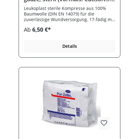
Cotton Kompressen steril)
Leukoplast sterile Kompresse aus 100%
Baumwolle (DIN EN 14079) für die
zuverlässige Wundversorgung. 17-fädig mit
eingeschlagenen Schnittkanten. Saugfähig,
Ab
6,50 €*
hautfreundlich und atmungsaktiv. Zu 2 (5)
Stück steril eingesiegelt, in Faltschachtel.
Details