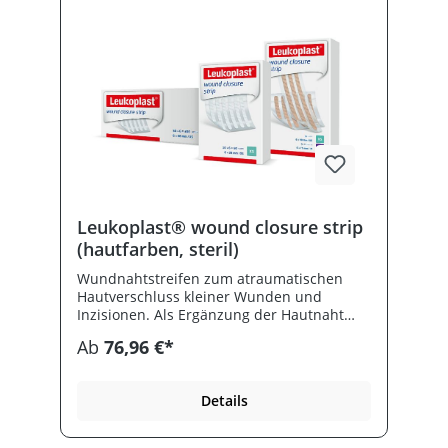
Leukoplast® wound closure strip
(hautfarben, steril)
Wundnahtstreifen zum atraumatischen
Hautverschluss kleiner Wunden und
Inzisionen. Als Ergänzung der Hautnaht
bzw.- klammer. Einfache Handhabung
Ab
76,96 €*
transparente Applikationskarte.
Abgerundete Ecken verhindern das
Aufrollen des Materials. Gut verträglicher
Details
Klebstoff. Hohe Luftdurchlässigkeit.