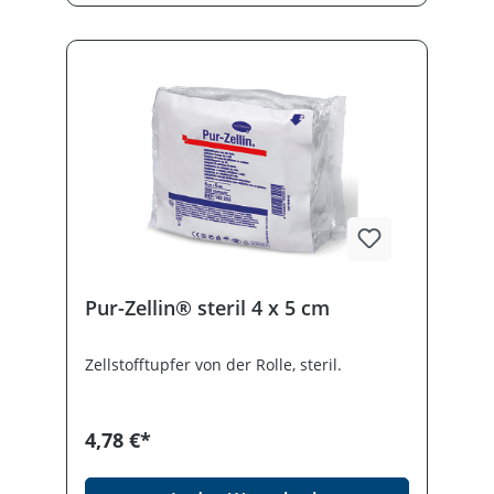
Deutscher Qualitätshersteller: Hergestellt
von Meditrade – Ihrem Partner für
medizinische Verbrauchsmaterialien. Die
BEESANA® Zellstofftupfer von der Rolle
sind die durchdachte Lösung für
reibungslose Arbeitsabläufe – überall dort,
wo zuverlässige Hygiene zählt.
Pur-Zellin® steril 4 x 5 cm
Zellstofftupfer von der Rolle, steril.
4,78 €*