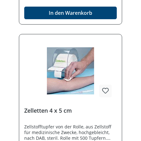
abzureißen. Optional:Askina® Brauncel-
Box, zur staubgeschützten Aufbewahrung
In den Warenkorb
und praktischer Entnahme (Box ist nicht als
Sprechstundenbedarf ab rechenbar).
Zelletten 4 x 5 cm
Zellstofftupfer von der Rolle, aus Zellstoff
für medizinische Zwecke, hochgebleicht,
nach DAB, steril. Rolle mit 500 Tupfern.