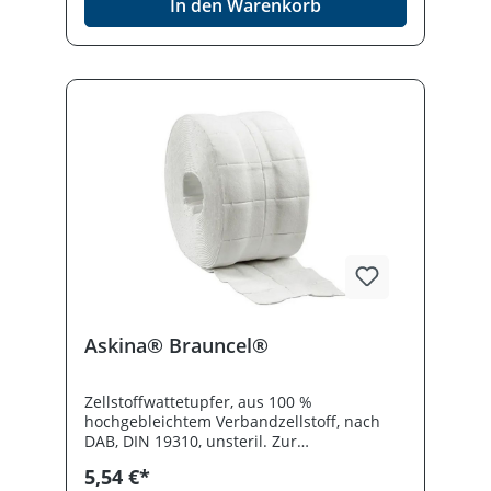
In den Warenkorb
Askina® Brauncel®
Zellstoffwattetupfer, aus 100 %
hochgebleichtem Verbandzellstoff, nach
DAB, DIN 19310, unsteril. Zur
Hautreinigung vor Injektionen und als
5,54 €*
Saugpolster, einfach und sauber