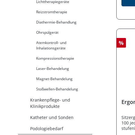
Lichttherapiegeräte
Atemw
Asthma
Reizstromtherapie
Durch 
proble
Diathermie-Behandlung
somit 
mobile
Ohrspülgerät
free k
Qualit
%
Atemkontroll- und
patien
Inhalationsgeräte
macht 
flexib
Kompressionstherapie
zuvor. P
Inhala
Laser-Behandelung
Kompressor Leise
Techno
Magnet-Behandelung
Vernebelung Komp
Design 
Stoßwellen-Behandelung
Lungen
Therapie Einfache Bed
Krankenpflege- und
Ergo
Kinder u
Klinikprodukte
für ak
Atemwegs
Katheter und Sonden
Sitzer
Daten Technologie: Vibrating-Mesh
100 je
(Membran-
stufen
Podologiebedarf
mobil, 
Verste