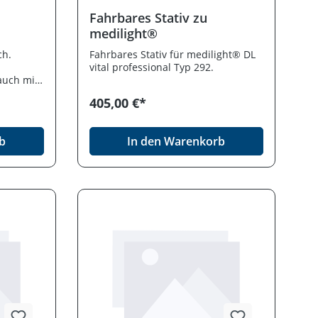
Fahrbares Stativ zu
medilight®
ch.
Fahrbares Stativ für medilight® DL
vital professional Typ 292.
auch mit
. 0,6-0,9
405,00 €*
b
In den Warenkorb