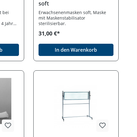
soft
t bei
Erwachsenenmasken soft, Maske
mit Maskenstabilisator
4 Jahre.
sterilisierbar.
Minuten
31,00 €*
g, PARI
ne
n auch
b
In den Warenkorb
n, mit
e
zt beim
I LC
-Control
stück