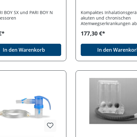
ARI BOY SX und PARI BOY N
Kompaktes Inhalationsgerä
essoren
akuten und chronischen
Atemwegserkrankungen ab 
Inhalationszeiten unter 5 
€*
177,30 €*
bei 2,5 ml Inhalationslösun
LC SPRINT Vernebler für ei
effiziente Lungendepositio
In den Warenkorb
In den Warenkor
bei kurzen Inhalationszeite
PIF-Control - das integriert
"Trainings-Tool" unterstüt
Erlernen einer effektiven
Inhalationstechnik, ink. PAR
SPRINTER Vernebler mit PIF
(Düsenaufsatz blau), Mund
und Anschlussschlauch.