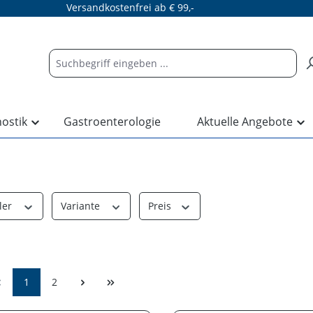
Versandkostenfrei ab € 99,-
nostik
Gastroenterologie
Aktuelle Angebote
ler
Variante
Preis
1
2