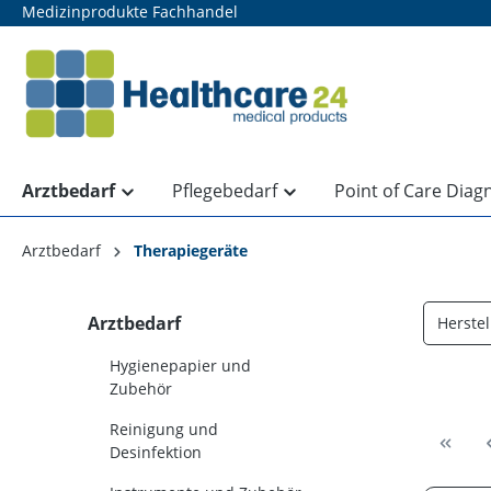
Medizinprodukte Fachhandel
springen
Zur Hauptnavigation springen
Arztbedarf
Pflegebedarf
Point of Care Diag
Arztbedarf
Therapiegeräte
Arztbedarf
Herstel
Hygienepapier und
Zubehör
Reinigung und
Desinfektion