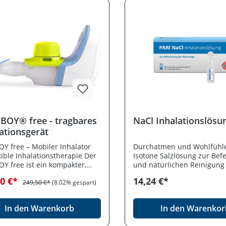
 BOY® free - tragbares
NaCl Inhalationslösu
ationsgerät
OY free – Mobiler Inhalator
Durchatmen und Wohlfühl
exible Inhalationstherapie Der
Isotone Salzlösung zur Be
OY free ist ein kompakter,
und natürlichen Reinigung
r Inhalator für die moderne
Atemwege bei Kindern un
50 €*
14,24 €*
egstherapie. Dank
249,50 €*
(8.02% gespart)
Erwachsenen und als
tiver Membran-Technologie
unterstützende Maßnahme
belloser Anwendung eignet
Erkältungskrankheiten. Fert
In den Warenkorb
In den Warenkor
 perfekt für den flexiblen
in praktischen 2,5 ml
z zu Hause und unterwegs.
Kunststoffampullen für ein