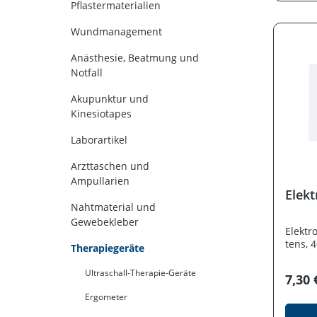
Produ
Pflastermaterialien
free i
bewähr
Wundmanagement
und üb
kompak
Anästhesie, Beatmung und
Anwend
Notfall
effizi
Techno
Akupunktur und
feine 
Kinesiotapes
Medika
eine h
Laborartikel
Das ha
Schlau
Arzttaschen und
Patien
Ampullarien
Bewegu
Elek
auf Re
Nahtmaterial und
PARI B
einsat
Gewebekleber
Elektr
im Bet
tens, 
Handh
Therapiegeräte
schnel
kompli
Ultraschall-Therapie-Geräte
7,30 
seiner
er ide
Ergometer
akuten