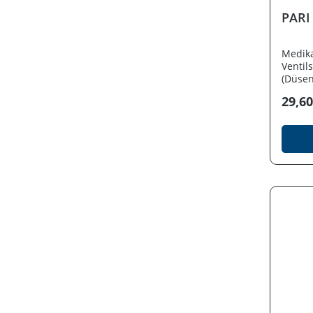
PARI
Medik
Ventil
(Düsen
univer
29,60
Hilfsm