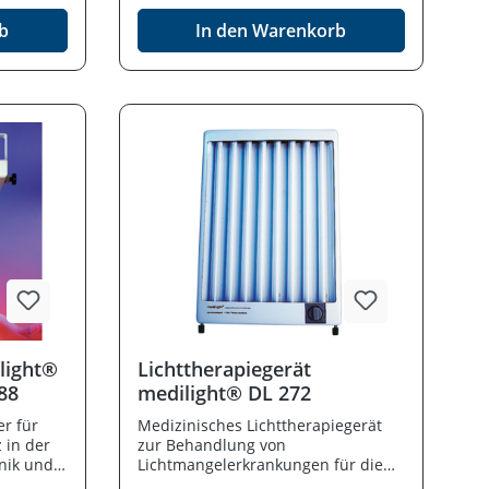
len (RS-
PC-EKGs. LC-Display zur Anzeige
s ca. 160
aller wichtigen Parameter LED-
b
In den Warenkorb
Anzeige für Drehzahl des
n.
Probanden. Max. Patientengewicht
bis ca. 160 kg .Anschluß /
Verbindungskabel zum PC optional.
Optional auf Anfrage: Einweisung
und Installation.
ilight®
Lichttherapiegerät
88
medilight® DL 272
er für
Medizinisches Lichttherapiegerät
 in der
zur Behandlung von
onik und
Lichtmangelerkrankungen für die
professionelle Anwendung in der