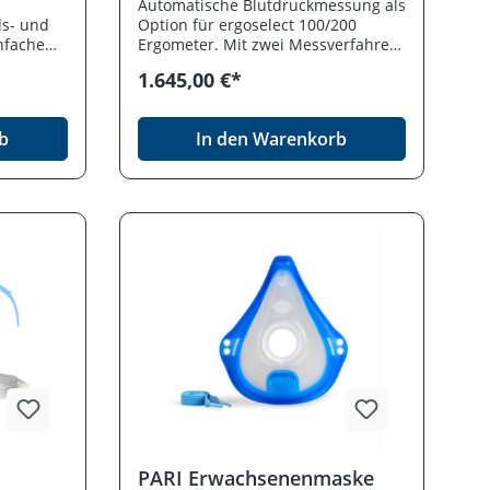
Automatische Blutdruckmessung als
ls- und
Option für ergoselect 100/200
infache
Ergometer. Mit zwei Messverfahren
ert. Mit
(Korotkoff und oszillometrisch).
1.645,00 €*
e
Anzeige der Blutdruckwerte am
quenz-
Bedienteil. Inkl. Standard-
arm,
Manschette.
b
In den Warenkorb
.
strahler
 400 x
PARI Erwachsenenmaske