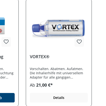
ng
VORTEX®
en.
Vorschalten. Abatmen. Aufatmen.
feuchtung
Die Inhalierhilfe mit universellem
 der
Adapter für alle gängigen
d
Dosieraerosole. Durch die
Ab
21,00 €*
antistatische Metallkammer wird
 bei
eine zuverlässige Dosierung
iginhalat
gefördert und das Zyklon-Wirbel-
b
Details
Prinzip der VORTEX unterstützt den
e leichte
Transport der kleinen