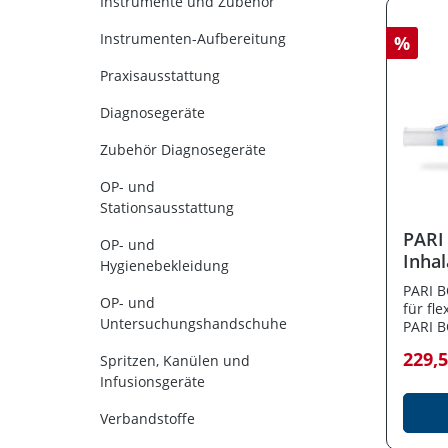
Instrumente und Zubehör
Instrumenten-Aufbereitung
%
Praxisausstattung
Diagnosegeräte
Zubehör Diagnosegeräte
OP- und
Stationsausstattung
PARI
OP- und
Inhal
Hygienebekleidung
PARI B
OP- und
für fl
Untersuchungshandschuhe
PARI B
mobile
229,
Spritzen, Kanülen und
Atemw
innova
Infusionsgeräte
und ka
er sich
Verbandstoffe
Einsat