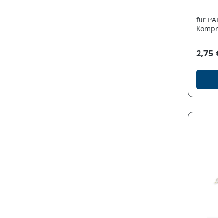
für P
Kompr
2,75 