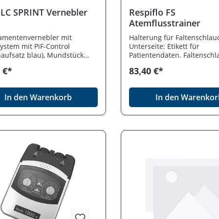
 LC SPRINT Vernebler
Respiflo FS
Atemflusstrainer
amentenvernebler mit
Halterung für Faltenschlau
system mit PiF-Control
Unterseite: Etikett für
aufsatz blau), Mundstück
Patientendaten. Faltenschl
sell und Anschlussschlauch
Mundstück. Flowkontrolliert
 €*
83,40 €*
ittelnummer:14.99.99.1038
Flow Liter pro Sekunde.
In den Warenkorb
In den Warenkor