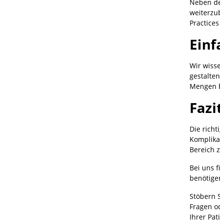
Neben de
weiterzu
Practice
Einf
Wir wisse
gestalten
Mengen b
Fazi
Die rich
Komplika
Bereich z
Bei uns 
benötigen
Stöbern 
Fragen o
Ihrer Pat