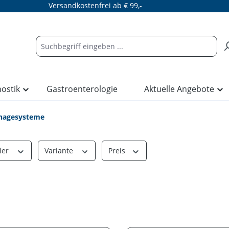
Versandkostenfrei ab € 99,-
nostik
Gastroenterologie
Aktuelle Angebote
inagesysteme
ler
Variante
Preis