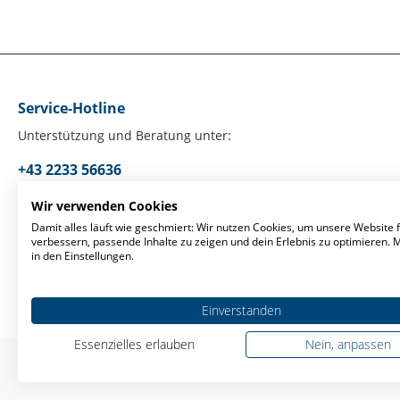
Service-Hotline
Unterstützung und Beratung unter:
+43 2233 56636
Mo-Fr, 09:00 - 17:00 Uhr
Wir verwenden Cookies
Damit alles läuft wie geschmiert: Wir nutzen Cookies, um unsere Website f
verbessern, passende Inhalte zu zeigen und dein Erlebnis zu optimieren.
Oder über unser
Kontaktformular
.
in den Einstellungen.
Einverstanden
Essenzielles erlauben
Nein, anpassen
* Alle Preise ex