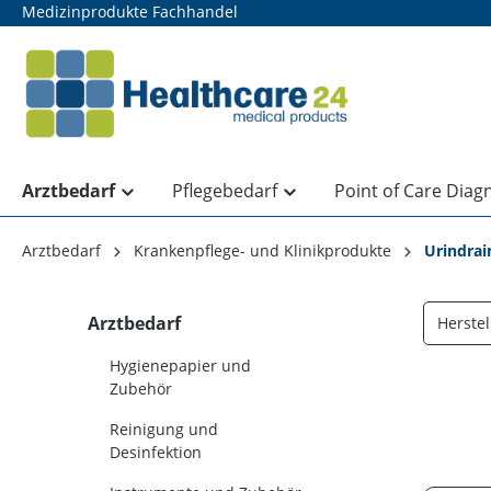
Medizinprodukte Fachhandel
springen
Zur Hauptnavigation springen
Arztbedarf
Pflegebedarf
Point of Care Diag
Arztbedarf
Krankenpflege- und Klinikprodukte
Urindra
Arztbedarf
Herstel
Hygienepapier und
Zubehör
Reinigung und
Desinfektion