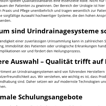
edizin spielen Qualitätsstandards eine essenzielle Rolle. Nicht nu
rauen der Patienten zu gewinnen. Der Bereich der Urologie ist hie
en Praxis und Pflege unentbehrlich und tragen wesentlich zur Pati
ine sorgfältige Auswahl hochwertiger Systeme, die den hohen Ans
werden.
m sind Urindrainagesysteme so
endigkeit einer zuverlässigen Urinsammlung kann in zahlreichen Si
g, Immobilität des Patienten oder urologische Erkrankungen handel
mplikationen vor und fördert den Heilungsprozess.
re Auswahl – Qualität trifft auf
rtiment an Urindrainagesystemen wird von führenden Herstellern b
zerfreundlichkeit aus. Wir verstehen, wie wichtig es ist, dass Pro
andhabung sind. Daher setzen wir auf modernste Technologien und
hen.
imale Schulungsangebote