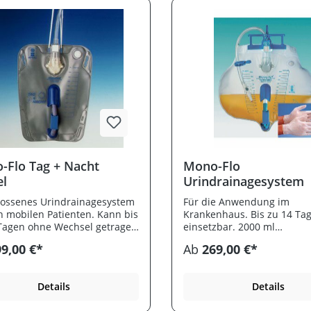
-Flo Tag + Nacht
Mono-Flo
el
Urindrainagesystem
ossenes Urindrainagesystem
Für die Anwendung im
n mobilen Patienten. Kann bis
Krankenhaus. Bis zu 14 Ta
Tagen ohne Wechsel getragen
einsetzbar. 2000 ml
n. Fassungsvermögen 1000
Fassungsvermögen, für Er
9,00 €*
Ab
269,00 €*
Patentierte belüftete Tro
mit Rückflusssperre. Univer
Katheteransatz für alle gä
Details
Details
Katheter.