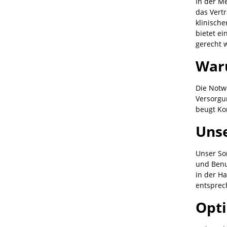
In der M
das Vert
klinisch
bietet e
gerecht 
Waru
Die Notw
Versorgun
beugt Ko
Unse
Unser So
und Benut
in der H
entsprec
Opt