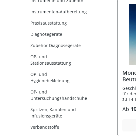
Instrumente und Zubehör
Instrumenten-Aufbereitung
Praxisausstattung
Diagnosegeräte
Zubehör Diagnosegeräte
OP- und
Stationsausstattung
Mono
OP- und
Beut
Hygienebekleidung
Geschl
OP- und
für de
Untersuchungshandschuhe
zu 14 
werde
Ab
19
Spritzen, Kanülen und
ml.
Infusionsgeräte
Verbandstoffe