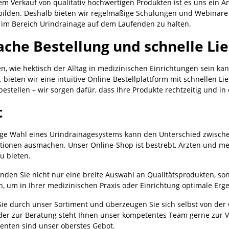
m Verkauf von qualitativ hochwertigen Produkten ist es uns ein An
bilden. Deshalb bieten wir regelmäßige Schulungen und Webinare 
s im Bereich Urindrainage auf dem Laufenden zu halten.
ache Bestellung und schnelle Li
n, wie hektisch der Alltag in medizinischen Einrichtungen sein ka
, bieten wir eine intuitive Online-Bestellplattform mit schnellen L
estellen – wir sorgen dafür, dass Ihre Produkte rechtzeitig und 
t
tige Wahl eines Urindrainagesystems kann den Unterschied zwisch
tionen ausmachen. Unser Online-Shop ist bestrebt, Ärzten und me
u bieten.
finden Sie nicht nur eine breite Auswahl an Qualitätsprodukten, s
, um in Ihrer medizinischen Praxis oder Einrichtung optimale Erge
Sie durch unser Sortiment und überzeugen Sie sich selbst von der 
der zur Beratung steht Ihnen unser kompetentes Team gerne zur Ve
ienten sind unser oberstes Gebot.