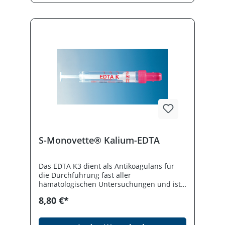
S-Monovette® Kalium-EDTA
Das EDTA K3 dient als Antikoagulans für
die Durchführung fast aller
hämatologischen Untersuchungen und ist
mit einer Konzentration von
8,80 €*
durchschnittlich 1,6 mg EDTA/ml Blut
vorgelegt.