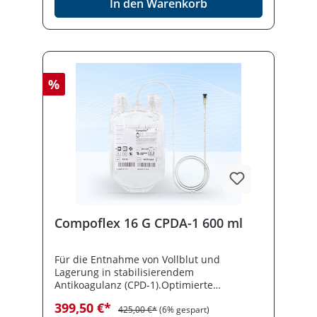
In den Warenkorb
%
Compoflex 16 G CPDA-1 600 ml
Für die Entnahme von Vollblut und
Lagerung in stabilisierendem
Antikoagulanz (CPD-1).Optimierte
Beutelfolie mit erstklassigen physikalischen
399,50 €*
Eigenschaften und Biokompatibilität für die
425,00 €*
(6% gespart)