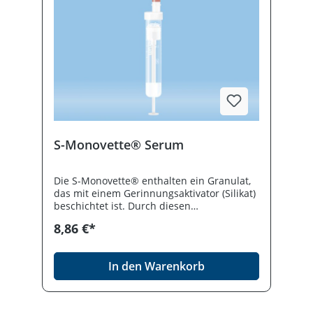
S-Monovette® Serum
Die S-Monovette® enthalten ein Granulat,
das mit einem Gerinnungsaktivator (Silikat)
beschichtet ist. Durch diesen
gerinnungsfördernden Zusatz ist die
8,86 €*
Gerinnung des Blutes üblicherweise nach
20-30 Minuten abgeschlossen und die
Probe kann zentrifugiert werden. Das
In den Warenkorb
Granulat bildet während der Zentrifugation
eine Schicht zwischen Blutkuchen und
Serum. 9 ml