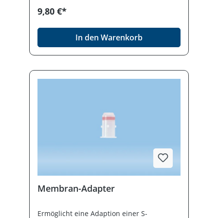
vollständiger Füllung der S-Monovette®
9,80 €*
wird das vorgeschriebene Mischverhältnis
von 1:10 exakt eingehalten. Citrat 9NC
0.106 mol/l 3,2%, 3 ml
In den Warenkorb
Membran-Adapter
Ermöglicht eine Adaption einer S-