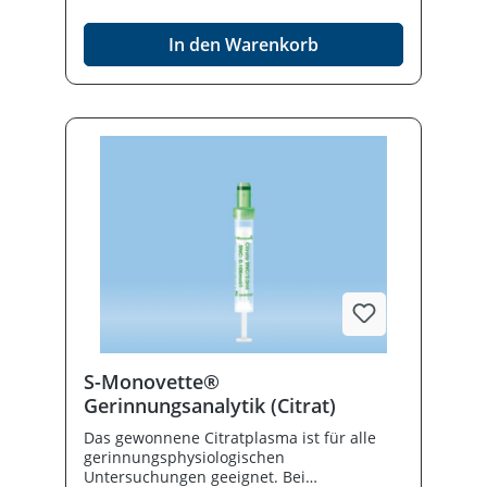
Lagerung roter Blutzellen, Plasma und
Plättchen zum Erhalt biologischer
In den Warenkorb
Merkmale der BlutkomponentenDefinierte
Innen- und Außenstruktur der
BeutelfolieFolie eignet sich hervorragend
zur optimalen Mischung aller
BlutkomponentenOptimale
GaspermeabilitätBeuteldesign optimiert für
Blutkomponentenverarbeitung und-
ausbeuteHochentwickeltes
Blutbeutelsystem für die schnelle und
einfache VollblutverarbeitungVerschiedene
Adapter verfügbar für unterschiedliche
Blutteströhrchen, die das
Kontaminationsrisiko reduzierenEinfach zu
öffnende UmverpackungTransparente
Umverpackung als Sichtkontrolle
S-Monovette®
Gerinnungsanalytik (Citrat)
Das gewonnene Citratplasma ist für alle
gerinnungsphysiologischen
Untersuchungen geeignet. Bei