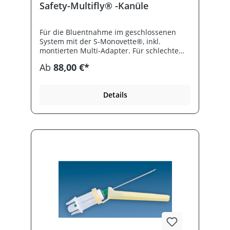
Safety-Multifly® -Kanüle
Für die Bluentnahme im geschlossenen
System mit der S-Monovette®, inkl.
montierten Multi-Adapter. Für schlechte
Venenverhältnisse besonders gut geeignet.
Ab
88,00 €*
Sicherheitsprodukt nach TRBA 250. Mit
langem Schlauch 200 mm.
Details