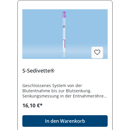
S-Sedivette®
Geschlossenes System von der
Blutentnahme bis zur Blutsenkung.
Senkungsmessung in der Entnahmeröhre.
Optimierte Hygiene und einfache
16,10 €*
Handhabung. Die passenden
Senkungsständer erhalten Sie auf Anfrage.
In den Warenkorb