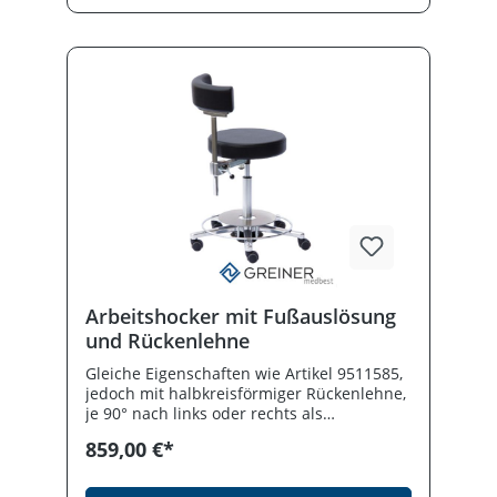
anderen Polsterfarben lieferbar, bitte
fordern Sie die aktuelle Farbkarte an.
Optional auch in elektrisch leitfähiger
Ausstattung erhältlich.
Arbeitshocker mit Fußauslösung
und Rückenlehne
Gleiche Eigenschaften wie Artikel 9511585,
jedoch mit halbkreisförmiger Rückenlehne,
je 90° nach links oder rechts als
Unterarmstütze schwenkbar, 14 cm
859,00 €*
höhenverstellbar und ca. 10° vorwärts /
rückwärts neigbar.