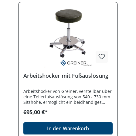
Arbeitshocker mit Fußauslösung
Arbeitshocker von Greiner, verstellbar über
eine Tellerfußauslösung von 540 - 730 mm
Sitzhöhe, ermöglicht ein beidhändiges
Arbeiten. Fünfstrahliges Aluminium-
695,00 €*
Fußkreuz. Sicherheitsgebremste Rollen bei
Nichtbelastung mit 50 mm Durchmesser,
Formschaum- Sitzpolster mit äußerst hoher
In den Warenkorb
Lebensdauer, Sitzdurchmesser 40 cm,
Polsterhöhe 75 mm. Auf Anfrage auch in