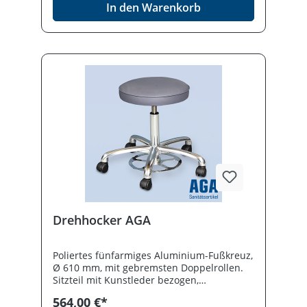
In den Warenkorb
Drehhocker AGA
Poliertes fünfarmiges Aluminium-Fußkreuz,
Ø 610 mm, mit gebremsten Doppelrollen.
Sitzteil mit Kunstleder bezogen,
Polsterstärke 75 mm, Sitzteil Ø 380 mm,
564,00 €*
Sitzteilhöhenverstellung per Fußauslösung