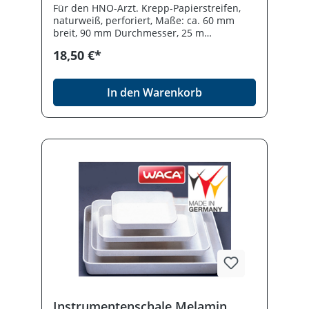
Für den HNO-Arzt. Krepp-Papierstreifen,
naturweiß, perforiert, Maße: ca. 60 mm
breit, 90 mm Durchmesser, 25 m
Gesamtlänge, ca. 150 Blatt, Länge pro
18,50 €*
Einzelblatt ca. 160 mm. Nicht in allen
Regionen über Sprechstundenbedarf
abrechenbar. Ohne Spenderbox.
In den Warenkorb
Instrumentenschale Melamin