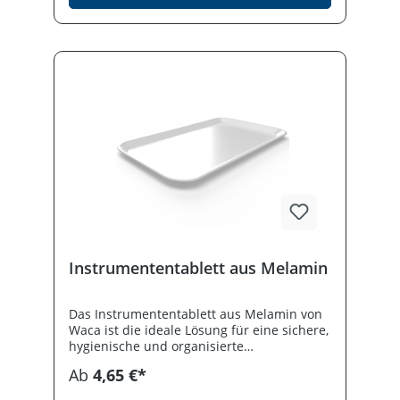
Instrumententablett aus Melamin
Das Instrumententablett aus Melamin von
Waca ist die ideale Lösung für eine sichere,
hygienische und organisierte
Aufbewahrung medizinischer Instrumente
Ab
4,65 €*
im Praxisalltag. Entwickelt für die hohen
Anforderungen in Arztpraxen, Kliniken,