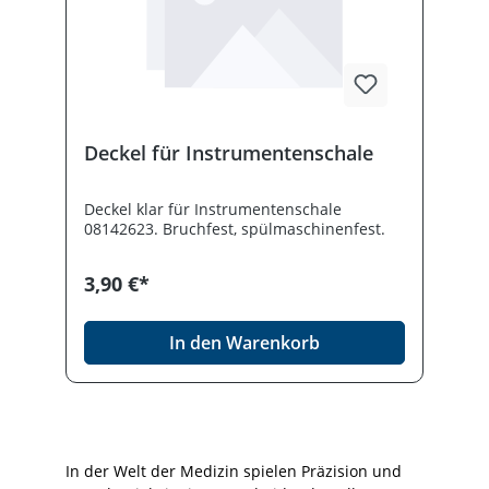
Instrumentenpflege Entdecken Sie das
Lubrifluid Spray 500 ml von Bien-Air – Ihre
zuverlässige Lösung für die professionelle
Pflege und Werterhaltung von
Präzisionsinstrumenten im medizinischen
Alltag.
Deckel für Instrumentenschale
Deckel klar für Instrumentenschale
08142623. Bruchfest, spülmaschinenfest.
3,90 €*
In den Warenkorb
In der Welt der Medizin spielen Präzision und