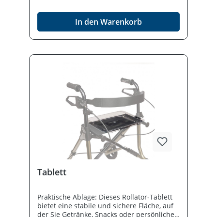
Maßstab im
Standardbereich.Produktdetails Belastbar
In den Warenkorb
bis 150 kg bei nur 6,5 kg Eigengewicht
Ergogriffe Einfach faltbar und verriegelbar
Steht auch in gefaltetem Zustand Inklusive
Netztasche und Gehstockhalter
Tablett
Praktische Ablage: Dieses Rollator-Tablett
bietet eine stabile und sichere Fläche, auf
der Sie Getränke, Snacks oder persönliche