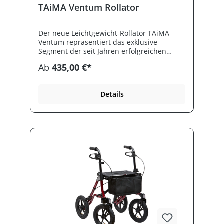
TAiMA Ventum Rollator
Der neue Leichtgewicht-Rollator TAiMA
Ventum repräsentiert das exklusive
Segment der seit Jahren erfolgreichen
TAiMA Modellreihe. Er bildet die optimale
Ab
435,00 €*
Kombination aus Funktionalität, Sicherheit
und individualisIerbarem Design. Belastbar
bis 150 kg bei nur 7,7 kg Eigengewicht
Details
Fitlock Magnetsystem Sicherheitsbügel für
sicheren Stand in gefaltetem Zustand Soft
PU-Bereifung Einhandfaltung