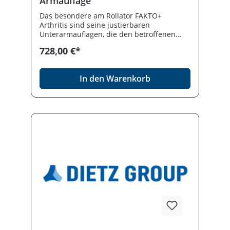
Armauflage
Das besondere am Rollator FAKTO+
Arthritis sind seine justierbaren
Unterarmauflagen, die den betroffenen
Personen eine gelenkschonende und
728,00 €*
beschwerdefrei Mobilität ermöglichen. Die
ergonomisch angeordneten Bremsen und
die guten Laufeigenschaften machen den
In den Warenkorb
Rollator zu einem sicheren Begleiter im
Alltag.