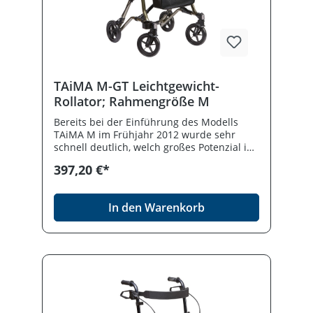
TAiMA M-GT Leichtgewicht-
Rollator; Rahmengröße M
Bereits bei der Einführung des Modells
TAiMA M im Frühjahr 2012 wurde sehr
schnell deutlich, welch großes Potenzial in
diesem Produktkonzept steckt. Bei den
397,20 €*
Nachfolgemodellen TAiMA M GT und
TAiMA S GT wurde die Frontpartie komplett
überarbeitet. So endet die Partie Gabel,
In den Warenkorb
Castor und Vorderrahmen nun mit einem
einzigen Formrohrabschluß statt wie bisher
mit zweien. Das sieht nicht nur gefälliger
aus sondern die bisher schon
hervorragende Stabilität wird weiterhin
erhöht.Produktdetails Reflektoren (Seite /
Frontpartie), Rückenbügel, Gehstockhalter,
Netztasche und Lenkungsdämpfer gehören
zum Lieferumfang Belastbar bis 150 kg bei