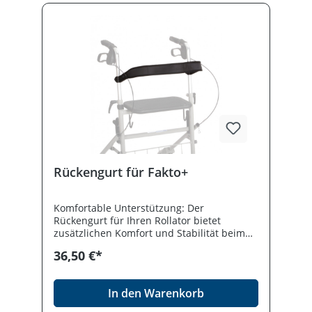
Rückengurt für Fakto+
Komfortable Unterstützung: Der
Rückengurt für Ihren Rollator bietet
zusätzlichen Komfort und Stabilität beim
Sitzen. Er sorgt dafür, dass Sie sich sicher
36,50 €*
und gut gestützt fühlen, wenn Sie eine
Pause einlegen. Ergonomisches Design:
Dieser Rückengurt ist ergonomisch
In den Warenkorb
gestaltet, um sich optimal an Ihren Rücken
anzupassen. Er entlastet die Wirbelsäule