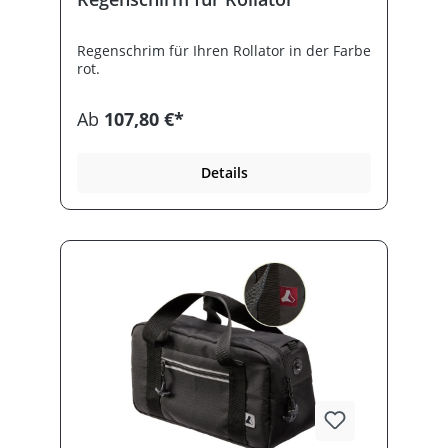
ein sicheres Anhalten und sorgt für ein
beruhigendes Gefühl beim Gehen. Diese
Regenschrim für Ihren Rollator in der Farbe
Einhandbremse ist für Ihren TAiMA Rollator
rot.
geeignet.
Ab
107,80 €*
Details