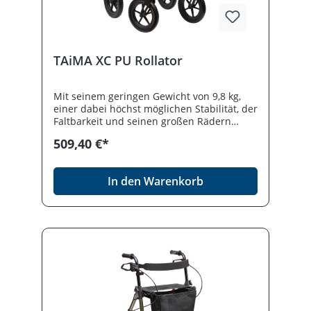
TAiMA XC PU Rollator
Mit seinem geringen Gewicht von 9,8 kg,
einer dabei höchst möglichen Stabilität, der
Faltbarkeit und seinen großen Rädern
ergänzt dieser Rollator die erfolgreiche
509,40 €*
TAiMA Modellreihe speziell für den
Outdoor-Bereich.Produktdetails Belastbar
bis 150 kg bei 9,8 kg Eigengewicht
In den Warenkorb
Ergogriffe Einfach faltbar und verriegelbar
Steht auch in gefaltetem Zustand Inklusive
Netztasche und Gehstockhalter Extragroße
Räder mit PU-Bereifung Ankipphilfe zum
Überwinden von Hindernissen