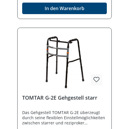
Bruchdehnungseigenschaften und
In den Warenkorb
zeichnet sich durch ein geringes
Eigengewicht bei außergewöhnlich hoher
Belastbarkeit aus).Produktdetails Stabile
Gehhilfe aus ChroMo* Belastbar bsi 270 kg
Höheneinstellbar Ergonomiisher Handgriff,
beidseitig verwendbar Rutschhemmende
Gummifüße
TOMTAR G-2E Gehgestell starr
Das Gehgestell TOMTAR G-2E überzeugt
durch seine flexiblen Einstellmöglichkeiten
zwischen starrer und reziproker
(wechselseitiger) Funktion. Durch die