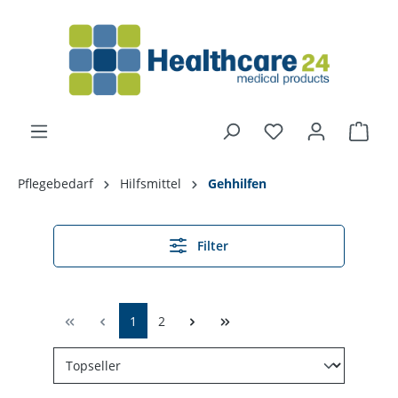
alt springen
Pflegebedarf
Hilfsmittel
Gehhilfen
Filter
1
2