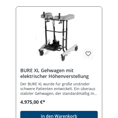
Klappmechanismus
BURE XL Gehwagen mit
elektrischer Höhenverstellung
Der BURE XL wurde für große und/oder
schwere Patienten entwickelt. Ein überaus
stabiler Gehwagen, der standardmäßig mit
einem kraftvollen Elektromotor für das
4.975,00 €*
stufenlose Einstellen der Höhe ausgestattet
ist.Besonders geeignet für Klinik- und
PflegeeinrichtungenDer Gehwagen ist
In den Warenkorb
deutlich breiter als die anderen BURE