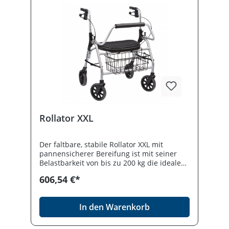
Rahmen Inklusive Rückenbügel,
Einkaufsnetz und Gehstockhalter Ergogriffe
Einfach faltbar und verriegelbar Steht auch
in gefaltetem Zustand mit Ankipphilfe zum
leichten Überwinden von Hindernissen
Lenkungsdämpfer für mehr Komfort
Rollator XXL
Der faltbare, stabile Rollator XXL mit
pannensicherer Bereifung ist mit seiner
Belastbarkeit von bis zu 200 kg die ideale
Lösung für schwere
606,54 €*
Menschen.Produktdetails Stabiler Rahmen
aus Aluminium Abnehmbarer Rückenbügel
Serienmäßig mit Softsitz und Einkaufskorb
In den Warenkorb
PU-Bereifung Schiebegriffe
höhenverstellbar Ergobremse (optional
Einhandbremse rechts/links) Integrierter