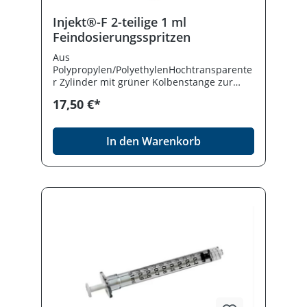
Injekt®-F 2-teilige 1 ml
Feindosierungsspritzen
Aus
Polypropylen/PolyethylenHochtransparente
r Zylinder mit grüner Kolbenstange zur
einfachen Erkennung der
17,50 €*
FüllmengeSchwarze
GraduierungSkalenwert 0,01
mlWischfestDer "Spardorn" an der
In den Warenkorb
Kolbenstange reduziert das Restvolumen
und vermindert unnötige
Medikamentenverluste (Kein
Totraumvolumen)Sicherer
KolbenstoppProblemloses Aufziehen bis
zum MaximalvolumenLuer-Ansatz,
zentrischDEHP-, PVC- und Latex-frei