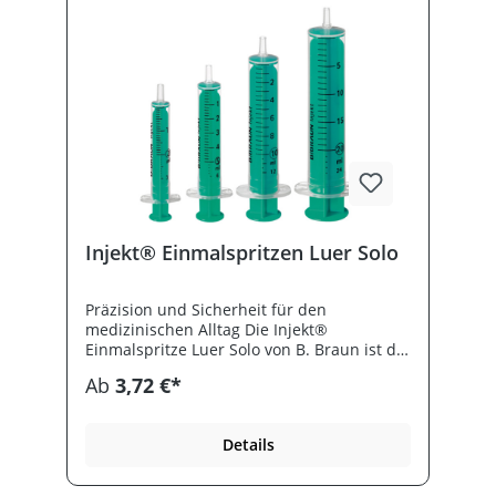
Injekt® Einmalspritzen Luer Solo
Präzision und Sicherheit für den
medizinischen Alltag Die Injekt®
Einmalspritze Luer Solo von B. Braun ist die
ideale Spritze für alle, die eine zuverlässige
Ab
3,72 €*
und hygienische Lösung für medizinische
Injektionen suchen. Entwickelt für die
hohen Anforderungen in Arztpraxen,
Details
Krankenhäusern und Laboren, bietet diese
Einmalspritze eine exakte Dosierung,
ergonomische Handhabung und maximale