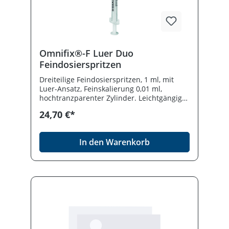
Omnifix®-F Luer Duo
Feindosierspritzen
Dreiteilige Feindosierspritzen, 1 ml, mit
Luer-Ansatz, Feinskalierung 0,01 ml,
hochtranzparenter Zylinder. Leichtgängiger
Kolbenstopfen für genaues Aufziehen und
24,70 €*
Injeiziern. F Luer Solo ohne Kanüle und F
Luer Duo mit beigelegter Sterican-Kanüle
25 g/0,5 x 16 mm.
In den Warenkorb