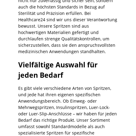
nicht nur zuverlässig und sicher sein, sondern
effizient organisieren: vorbereiten,
reproduzierbare TherapieabläufeIdeal für
auch die höchsten Standards in Bezug auf
verbinden, entlüften, starten – mit
SOP-Standardisierung in OP, ICU,
Sterilität und Präzision erfüllen. Bei
möglichst wenig Variabilität zwischen
Aufwachraum und NotaufnahmePlanbare
Healthcare24 sind wir uns dieser Verantwortung
unterschiedlichen Teams und Schichten.
Materiallogistik durch klare
bewusst. Unsere Spritzen sind aus
Für Einrichtungen bietet die B. Braun
Referenz/ArtikeldefinitionQualität und
Perfusor Leitung Typ L zudem Vorteile in
hochwertigen Materialien gefertigt und
Systemkompetenz von B. Braun (Original
der Logistik: klare Artikeldefinition,
Perfusor®) Technische Daten Produkt:
durchlaufen strenge Qualitätskontrollen, um
planbare Bevorratung und ein konsistentes
Original Perfusor® SpritzeVolumen: 50
sicherzustellen, dass sie den anspruchsvollsten
Systemumfeld. Damit eignet sich die
mlReferenz: 8728810FHersteller: B.
medizinischen Anwendungen standhalten.
Leitung für alle Bereiche, in denen
BraunAnwendung:
Perfusor-Therapien regelmäßig eingesetzt
Spritzenpumpen/Perfusor-
Vielfältige Auswahl für
werden und Materialstandardisierung ein
TherapieHinweis: Details zu Luer-
Qualitäts- und Effizienzfaktor ist.
Anschluss, Skalierung, Material, Sterilität,
jeden Bedarf
Produktvorteile Für
Latex-/DEHP-Status, Kompatibilitätslisten
Perfusor-/Spritzenpumpen-Setups
und Verpackungseinheit sind
entwickelt – workflow-tauglich im
artikel-/variantenspezifisch und im Shop
Es gibt viele verschiedene Arten von Spritzen,
AlltagUnterstützt standardisierte
ausgewiesen. Einsatzbereiche Anästhesie,
und jede hat ihren eigenen spezifischen
Leitungskonfigurationen (SOPs,
OP und AufwachraumIntensivstation (ICU),
Anwendungsbereich. Ob Einweg- oder
Perfusorwagen)Zuverlässige Anschlusslogik
Intermediate CareNotaufnahme, Akut- und
Mehrwegspritzen, Insulinspritzen, Luer-Lock-
für reproduzierbare Handgriffe im
Schockraum
oder Luer-Slip-Anschlüsse – wir haben für jeden
TeamIdeal für kontinuierliche
(einrichtungsabhängig)Schmerztherapie,
Medikamentengabe in OP, ICU,
Bedarf das richtige Produkt. Unser Sortiment
Palliativ- und Sedierungsprotokolle
Aufwachraum & NotaufnahmeUnterstützt
(prozessabhängig)Stationen/Tageskliniken
umfasst sowohl Standardmodelle als auch
Materialstandardisierung und planbare
mit pumpengestützter Medikamentengabe
spezialisierte Spritzen für spezifische
StationslogistikQualität und