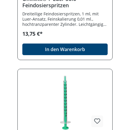
Feindosierspritzen
Dreiteilige Feindosierspritzen, 1 ml, mit
Luer-Ansatz, Feinskalierung 0,01 ml.,
hochtranzparenter Zylinder. Leichtgängiger
Kolbenstopfen für genaues Aufziehen und
13,75 €*
Injeiziern. F Luer Solo ohne Kanüle und F
Luer Duo mit beigelegter Sterican-Kanüle
25 g/0,5 x 16 mm.
In den Warenkorb