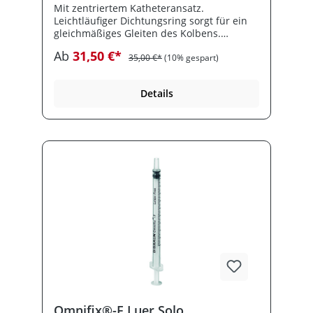
Mit zentriertem Katheteransatz.
Micro-Fine+ Kanüle zur Verwendung von U-
Leichtläufiger Dichtungsring sorgt für ein
40 Insulinen. Latexfrei. Steril im Beutel zu
gleichmäßiges Gleiten des Kolbens.
10 Stück verpackt, 0,5 ml bis 20 I.E.
Kolbengleitmittel Silikonöl.
Ab
31,50 €*
35,00 €*
(10% gespart)
Details
Omnifix®-F Luer Solo