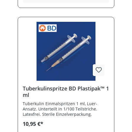
Einsätze.Entdecken Sie mit der Injekt® Luer
Solo Spritze von B. Braun eine zuverlässige
Einmalspritze für den täglichen Einsatz in
Ihrer Praxis oder Klinik – Qualität „Made in
Germany“, auf die Sie sich verlassen
können. Zweiteilige Einmalspritzen von B.
Braun mit Luer-Steck-Ansatz, grüne
Kolbenstange, verlängerte Skala. PVC- und
Latex-frei.
Tuberkulinspritze BD Plastipak™ 1
ml
Tuberkulin Einmalspritzen 1 ml, Luer-
Ansatz. Unterteilt in 1/100 Teilstriche.
Latexfrei. Sterile Einzelverpackung.
10,95 €*