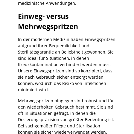
Sichern Sie Ihre Perfusorprozesse mit einer
medizinische Anwendungen.
Systemkompetenz von B. Braun Technische
passenden Original-Komponente: Bestellen
Daten Produkt: Perfusor Leitung Typ
Sie die B. Braun Original Perfusor® Spritze
Einweg- versus
LHersteller: B. BraunProdukttyp:
50 ml (Ref. 8728810F) und setzen Sie auf
Perfusorleitung / Verlängerungsleitung für
prozesssichere Standardisierung,
Mehrwegspritzen
pumpengestützte ApplikationAnwendung:
zuverlässige Pumpenkompatibilität und
Perfusor- und Spritzenpumpentherapie
präzise Medikamentenapplikation in Ihrer
(gemäß Indikation/Hausstandard)Hinweis:
Einrichtung.
In der modernen Medizin haben Einwegspritzen
Details zu Länge, Innenvolumen, Material,
aufgrund ihrer Bequemlichkeit und
Anschluss-/Konnektortyp (z. B. Luer-Lock),
Sterilitätsgarantie an Beliebtheit gewonnen. Sie
Filter-/Ventilausstattung, Latex-/DEHP-
sind ideal für Situationen, in denen
Status, Sterilität und Verpackungseinheit
Kreuzkontamination verhindert werden muss.
sind varianten-/artikelabhängig und im
Shop ausgewiesen. Einsatzbereiche
Unsere Einwegspritzen sind so konzipiert, dass
Anästhesie, OP,
sie nach Gebrauch sicher entsorgt werden
AufwachraumIntensivstation (ICU),
können, wodurch das Risiko von Infektionen
IMCNotaufnahme, Akut- und Schockraum
minimiert wird.
(einrichtungsabhängig)Schmerztherapie,
Sedierung, Palliativversorgung
Mehrwegspritzen hingegen sind robust und für
(prozessabhängig)Stationen/Tageskliniken
den wiederholten Gebrauch bestimmt. Sie sind
mit pumpengestützter Medikamentengabe
Stellen Sie Ihre Perfusor-Therapien
oft in Situationen gefragt, in denen die
prozesssicher auf: Bestellen Sie die B.
Dosierungspräzision von größter Bedeutung ist.
Braun Perfusor Leitung Typ L und
Bei sachgemäßer Pflege und Sterilisation
profitieren Sie von standardisierter
können sie sicher wiederverwendet werden.