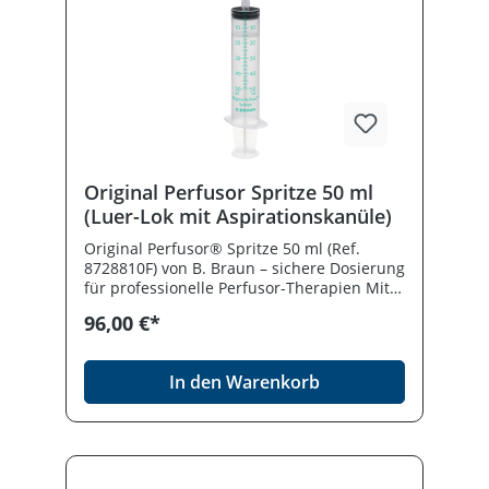
Original Perfusor Spritze 50 ml
(Luer-Lok mit Aspirationskanüle)
Original Perfusor® Spritze 50 ml (Ref.
8728810F) von B. Braun – sichere Dosierung
für professionelle Perfusor-Therapien Mit
Aspirationskanüle (14 G, 30 mm) und mit 15
96,00 €*
μm-Partikelfilter. Zur Verwendung mit
Perfusor-SpritzenpumpenAus
PolypropylenLeichtgängiger Kolbenstopfen
In den Warenkorb
aus synthetischem Material, mit doppeltem
DichtungsringMinimales RestvolumenGut
ablesbare, wischfeste GraduierungLatex-
frei/PVC-freiLuer-Lock-AnsatzEinzeln steril
verpacktZertifiziert nach ISO 10993 bzw.
DIN EN 30993 und EN ISO 7886-2In