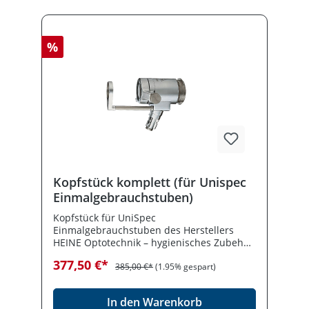
%
Kopfstück komplett (für Unispec
Einmalgebrauchstuben)
Kopfstück für UniSpec
Einmalgebrauchstuben des Herstellers
HEINE Optotechnik – hygienisches Zubehör
für die ProktoskopieZum Anschluss an ein
377,50 €*
Lichtleitkabel oder BETA 3,5 V Griff mit
385,00 €*
(1.95% gespart)
BeleuchtungsadapterIn der Proktologie
sind Hygiene, schnelle Rüstzeiten und
In den Warenkorb
reproduzierbare Handgriffe entscheidend –