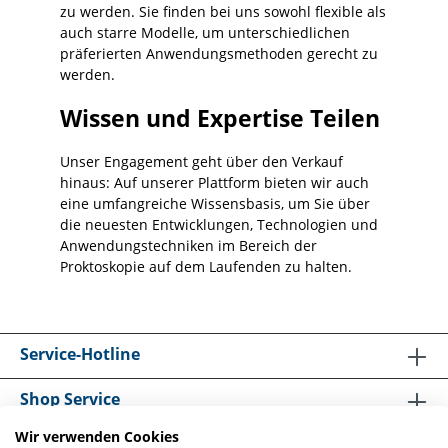
zu werden. Sie finden bei uns sowohl flexible als
Instrumenten/Kopfstücken, Ausführung
auch starre Modelle, um unterschiedlichen
und Lieferumfang sind im Shop
präferierten Anwendungsmethoden gerecht zu
ausgewiesen. Einsatzbereiche
Diagnostikarbeitsplätze in Praxis und Klinik
werden.
(HEINE Systemumgebung)Funktionsräume
und Ambulanzen mit mehreren
Wissen und Expertise Teilen
UntersuchungsplätzenHNO,
Allgemeinmedizin, Dermatologie (je nach
Unser Engagement geht über den Verkauf
Instrumentierung)Proktologische
Diagnostik/Endoskopie-Setups
hinaus: Auf unserer Plattform bieten wir auch
(einrichtungsabhängig)Geräte- und
eine umfangreiche Wissensbasis, um Sie über
Wartungsmanagement
die neuesten Entwicklungen, Technologien und
(Ersatzteil-/Zubehörbevorratung) Sichern
Anwendungstechniken im Bereich der
Sie eine stabile Lichtversorgung in Ihren
Proktoskopie auf dem Laufenden zu halten.
HEINE Setups: Bestellen Sie den
Beleuchtungsadapter für 3,5 V HEINE
Stromquellen und standardisieren Sie Ihre
Ausleuchtung – für weniger
Unterbrechungen, klarere Prozesse und
Service-Hotline
verlässliche Diagnostik im Alltag.
Shop Service
Wir verwenden Cookies
Informationen