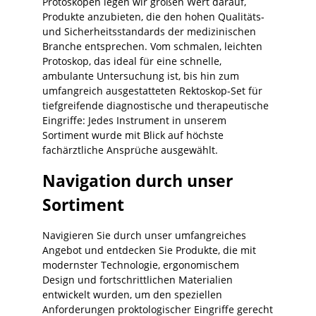
Protoskopen legen wir großen Wert darauf,
verlässlichen Standard in der
System um eine schnell zuschaltbare
Produkte anzubieten, die den hohen Qualitäts-
Ausleuchtung sicherstellen möchten.
Vergrößerung – für effizientere Abläufe
und Sicherheitsstandards der medizinischen
Produktvorteile Adapter für 3,5 V HEINE
und präzisere Befundbeurteilung im
Branche entsprechen. Vom schmalen, leichten
Stromquellen – für kompatible HEINE
Untersuchungsalltag.
Protoskop, das ideal für eine schnelle,
Beleuchtungssysteme/InstrumenteUnterstü
tzt zuverlässige Ausleuchtung und
ambulante Untersuchung ist, bis hin zum
reproduzierbare
umfangreich ausgestatteten Rektoskop-Set für
UntersuchungsqualitätErleichtert
tiefgreifende diagnostische und therapeutische
Standardisierung von Setups an mehreren
Eingriffe: Jedes Instrument in unserem
ArbeitsplätzenReduziert Ausfallzeiten
Sortiment wurde mit Blick auf höchste
durch klare Anschlusslogik und
fachärztliche Ansprüche ausgewählt.
passgenaue VerbindungIdeal für Praxis,
Ambulanz, Klinik und
Navigation durch unser
FunktionsdiagnostikHEINE Originalzubehör
für prozesssichere Systemkompatibilität
Sortiment
Technische Daten Produkt:
BeleuchtungsadapterHersteller: HEINE
OptotechnikSpannungssystem: 3,5 V (HEINE
Navigieren Sie durch unser umfangreiches
Stromquellen)Produkttyp: Zubehör /
Angebot und entdecken Sie Produkte, die mit
Adapter / SchnittstelleAnwendung:
modernster Technologie, ergonomischem
Verbindung Stromquelle ↔
Beleuchtungsaufsatz/Instrument
Design und fortschrittlichen Materialien
(kompatibilitätsabhängig)Hinweis: Details
entwickelt wurden, um den speziellen
zu genauen kompatiblen HEINE
Anforderungen proktologischer Eingriffe gerecht
Griffen/Stromquellen und