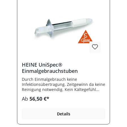
HEINE UniSpec®
Einmalgebrauchstuben
Durch Einmalgebrauch keine
Infektionsübertragung. Zeitgewinn da keine
Reinigung notwendig. Kein Kältegefühl
beim Patienten. Helle, homogene
Ab
56,50 €*
Ausleuchtung des Beobachtungsfeldes.
Details