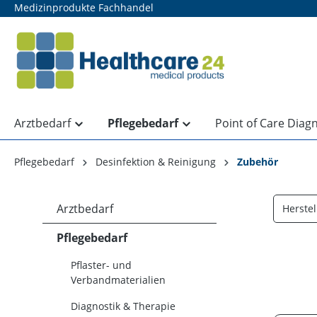
Medizinprodukte Fachhandel
springen
Zur Hauptnavigation springen
Arztbedarf
Pflegebedarf
Point of Care Diag
Pflegebedarf
Desinfektion & Reinigung
Zubehör
Arztbedarf
Herstel
Pflegebedarf
Pflaster- und
Verbandmaterialien
Diagnostik & Therapie