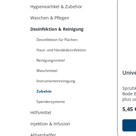
Hygieneartikel & Zubehör
Waschen & Pflegen
Desinfektion & Reinigung
Desinfektion für Flächen
Haut- und Händedesinfektion
Reinigungsmittel
Waschmittel
Univ
Instrumentenreinigung
Sprühk
Zubehör
Bode Ba
plus u
Spendersysteme
von Cu
5,45 
Hilfsmittel
Injektion & Infusion
Alltagshelfer