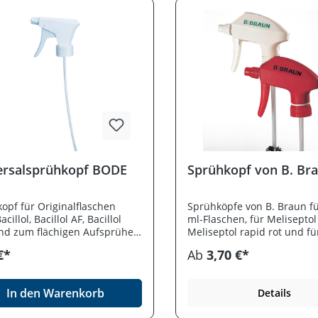
ersalsprühkopf BODE
Sprühkopf von B. Br
opf für Originalflaschen
Sprühköpfe von B. Braun fü
cillol, Bacillol AF, Bacillol
ml-Flaschen, für Meliseptol
nd zum flächigen Aufsprühen
Meliseptol rapid rot und fü
tasept.
Softasept N weiß.
€*
Ab
3,70 €*
In den Warenkorb
Details