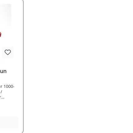
aun
r 1000-
 /
r