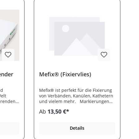
ender
Mefix® (Fixiervlies)
nd
Mefix® ist perfekt für die Fixierung
elt
von Verbänden, Kanülen, Kathetern
erenden
und vielem mehr. Markierungen
r die
im 10-cm-Intervall erleichtern die
Ab
13,50 €*
ensten
Größenbestimmung für den
unden.
perfekten Form- und Größenkleber.
t
- Wasserfest- Kompatibel mit allen
Details
ierend
Hauttypen - Bequem zu messen -
ames
Flexibles Material für Komfort und