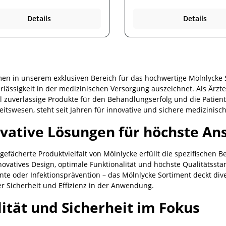
für eine Vielzahl von
vor Wasser und
 entwickelt, z. B. Dekubitus,
Kontamination. Mepore
Details
Details
und Fußgeschwüre sowie
Pro haftet dank einem
tische Wunden. . Es ist
hautfreundlichen Kleber s
ch erwiesen, dass Mepilex
sicher auf der Haut. Die we
 die Prävention von
flexible Schutzfolie sorgt fü
eschwüren unterstützt, wenn
Patientenkomfort und passt
 Zusammenhang
perfekt an den Körper an.
nemaßnahmen zur
en in unserem exklusiven Bereich für das hochwertige Mölnlycke S
itusprävention angewendet
rlässigkeit in der medizinischen Versorgung auszeichnet. Als Ärzt
ll zuverlässige Produkte für den Behandlungserfolg und die Patien
itswesen, steht seit Jahren für innovative und sichere medizinisc
vative Lösungen für höchste An
 gefächerte Produktvielfalt von Mölnlycke erfüllt die spezifischen
novatives Design, optimale Funktionalität und höchste Qualitätsst
nte oder Infektionsprävention – das Mölnlycke Sortiment deckt div
r Sicherheit und Effizienz in der Anwendung.
ität und Sicherheit im Fokus