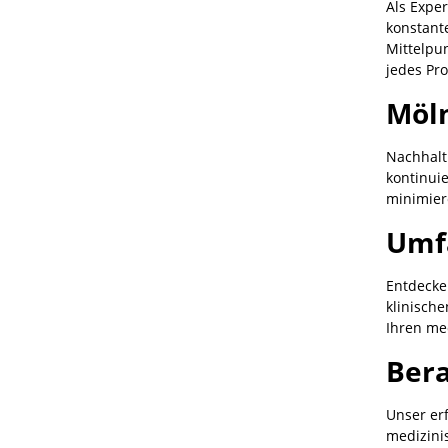
Als Expe
konstante
Mittelpun
jedes Pr
Möln
Nachhalt
kontinui
minimier
Umf
Entdecke
klinische
Ihren me
Bera
Unser erf
medizini