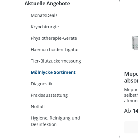
Aktuelle Angebote
MonatsDeals
Kryochirurgie
Physiotherapie-Geräte
Haemorrhoiden Ligatur
Tier-Blutzuckermessung
Mölnlycke Sortiment
Mepo
abso
Diagnostik
Mepore
Praxisausstattung
selbst
atmung
und Ex
Notfall
Ab
14
also z
von lei
Hygiene, Reinigung und
sezer
Desinfektion
Träger
wasser