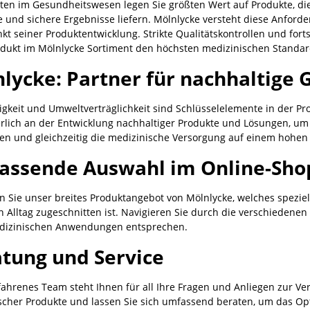
rten im Gesundheitswesen legen Sie größten Wert auf Produkte, die
 und sichere Ergebnisse liefern. Mölnlycke versteht diese Anforde
kt seiner Produktentwicklung. Strikte Qualitätskontrollen und fort
odukt im Mölnlycke Sortiment den höchsten medizinischen Standard
lycke: Partner für nachhaltige
igkeit und Umweltverträglichkeit sind Schlüsselelemente in der Pr
erlich an der Entwicklung nachhaltiger Produkte und Lösungen, u
en und gleichzeitig die medizinische Versorgung auf einem hohen 
assende Auswahl im Online-Sho
n Sie unser breites Produktangebot von Mölnlycke, welches spezi
n Alltag zugeschnitten ist. Navigieren Sie durch die verschiedene
dizinischen Anwendungen entsprechen.
tung und Service
ahrenes Team steht Ihnen für all Ihre Fragen und Anliegen zur Ver
scher Produkte und lassen Sie sich umfassend beraten, um das Op