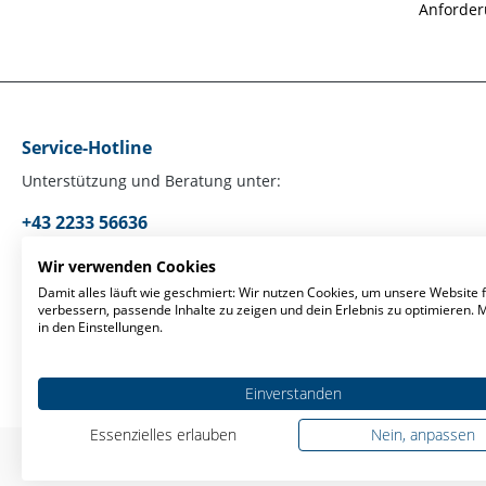
Anforder
Service-Hotline
Unterstützung und Beratung unter:
+43 2233 56636
Mo-Fr, 09:00 - 17:00 Uhr
Wir verwenden Cookies
Damit alles läuft wie geschmiert: Wir nutzen Cookies, um unsere Website f
verbessern, passende Inhalte zu zeigen und dein Erlebnis zu optimieren.
Oder über unser
Kontaktformular
.
in den Einstellungen.
Einverstanden
Essenzielles erlauben
Nein, anpassen
* Alle Preise ex