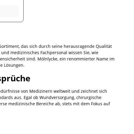
anft und
iche,
r
 sich
ortiment, das sich durch seine herausragende Qualität
e und medizinisches Fachpersonal wissen Sie, wie
tensicherheit sind. Mölnlycke, ein renommierter Name im
he Lösungen.
sprüche
 Bedürfnisse von Medizinern weltweit und zeichnet sich
andards aus. Egal ob Wundversorgung, chirurgische
erse medizinische Bereiche ab, stets mit dem Fokus auf