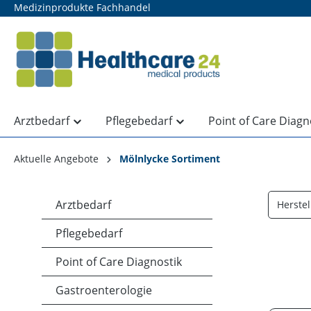
Medizinprodukte Fachhandel
springen
Zur Hauptnavigation springen
Arztbedarf
Pflegebedarf
Point of Care Diagn
Aktuelle Angebote
Mölnlycke Sortiment
Arztbedarf
Herstel
Pflegebedarf
Point of Care Diagnostik
Gastroenterologie