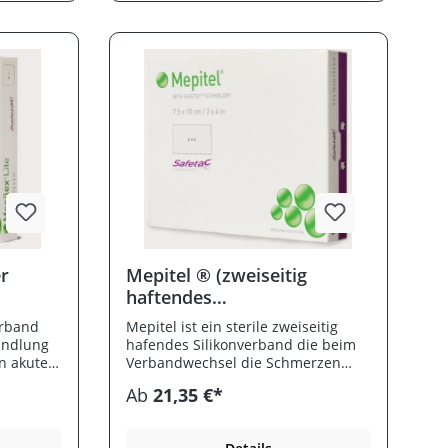
Bewegungsfreiheit
er
Mepitel ® (zweiseitig
haftendes
Wunddistanzgitter)
erband
Mepitel ist ein sterile zweiseitig
andlung
hafendes Silikonverband die beim
n akuten
Verbandwechsel die Schmerzen
minimiert.Halt bis zu 14 Tage auf
Ab
21,35 €*
der Wund.
und
r