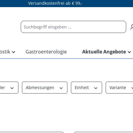
Versandkostenfrei ab € 99,-
ostik
Gastroenterologie
Aktuelle Angebote
ler
Abmessungen
Einheit
Variante