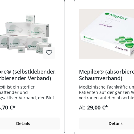
re® (selbstklebender,
Mepilex® (absorbier
rbierender Verband)
Schaumverband)
® ist ein steriler,
Medizinische Fachkräfte u
haftender und
Patienten auf der ganzen W
saktiver Verband, der Blut
vertrauen auf den absorbi
sudat absorbiert, dient
Schaumverband Mepilex fü
,70 €*
Ab
29,00 €*
ur Abdeckung und zum Schutz
Behandlung von verschied
cht bis mittelstark
chronischen und akuten W
nierenden Wunden. Dank der
Das Produkt lässt sich leich
Details
Details
folie ist der Verband
anpassen, ist hoch absorb
abweisend, so dass die
und sorgt so für ein wirks