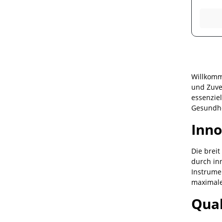
wurde 
Wunden
Bein- 
trauma
klinis
Border
Druckg
er im
Routi
Willkomm
Dekub
und Zuve
wird
essenzie
Gesundhe
Inno
Die breit
durch in
Instrume
maximale
Qual