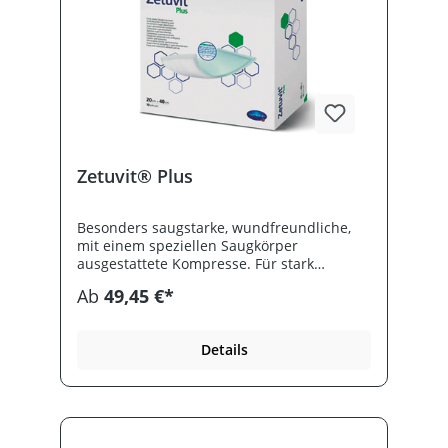
Zetuvit® Plus
Besonders saugstarke, wundfreundliche,
mit einem speziellen Saugkörper
ausgestattete Kompresse. Für stark
sezerzierende Wunden. Steril, einzeln
Ab
49,45 €*
eingesiegelt und mit Wäschschutzfolie.
Details