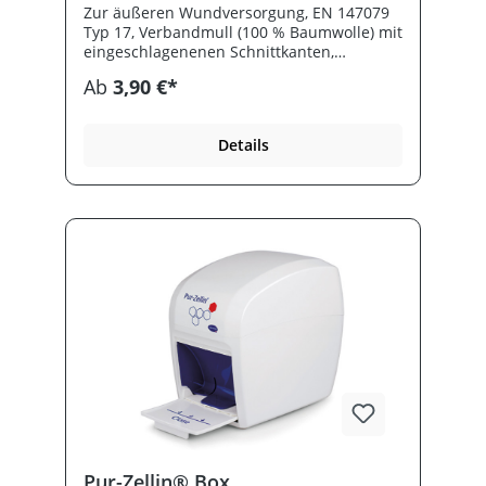
Zur äußeren Wundversorgung, EN 147079
Typ 17, Verbandmull (100 % Baumwolle) mit
eingeschlagenenen Schnittkanten,
saugfähig und luftdurchlässig, steril, zu 2
Ab
3,90 €*
Stück eingesiegelt.
Details
Pur-Zellin® Box