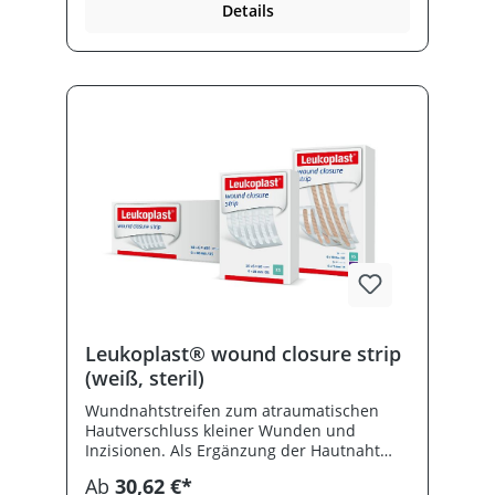
Details
Leukoplast® wound closure strip
(weiß, steril)
Wundnahtstreifen zum atraumatischen
Hautverschluss kleiner Wunden und
Inzisionen. Als Ergänzung der Hautnaht
bzw.- klammer. Einfache Handhabung
Ab
30,62 €*
transparente Applikationskarte.