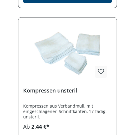
maximale Hygiene im täglichen Einsatz. ✅
Deutscher Qualitätshersteller: Hergestellt
von Meditrade – Ihrem Partner für
medizinische Verbrauchsmaterialien. Die
BEESANA® Zellstofftupfer von der Rolle
sind die durchdachte Lösung für
reibungslose Arbeitsabläufe – überall dort,
wo zuverlässige Hygiene zählt.
Kompressen unsteril
Kompressen aus Verbandmull, mit
eingeschlagenen Schnittkanten, 17-fädig,
unsteril.
Ab
2,44 €*