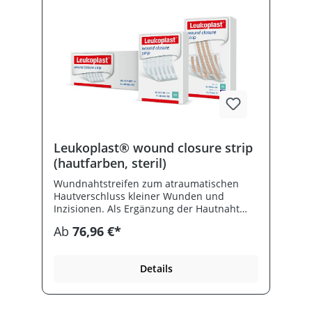
Leukoplast® wound closure strip
(hautfarben, steril)
Wundnahtstreifen zum atraumatischen
Hautverschluss kleiner Wunden und
Inzisionen. Als Ergänzung der Hautnaht
bzw.- klammer. Einfache Handhabung
Ab
76,96 €*
transparente Applikationskarte.
Abgerundete Ecken verhindern das
Aufrollen des Materials. Gut verträglicher
Details
Klebstoff. Hohe Luftdurchlässigkeit.