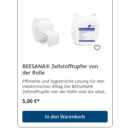
BEESANA® Zellstofftupfer von
der Rolle
Effiziente und hygienische Lösung für den
medizinischen Alltag Die BEESANA®
Zellstofftupfer von der Rolle sind die ideale
Wahl für alle medizinischen Fachkräfte, die
5,00 €*
Wert auf effiziente, hygienische und
kosteneffektive Lösungen im Praxisalltag
legen. Entwickelt für die vielfältigen
In den Warenkorb
Anforderungen in Arztpraxen, Kliniken,
Pflegeeinrichtungen und anderen
medizinischen Versorgungsbereichen,