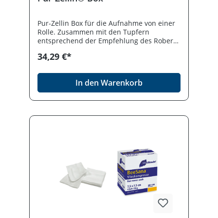
Pur-Zellin Box für die Aufnahme von einer
Rolle. Zusammen mit den Tupfern
entsprechend der Empfehlung des Robert-
Koch-Institutes zur "Anforderung an die
34,29 €*
Hygiene bei Punktionen und Injektionen".
In den Warenkorb