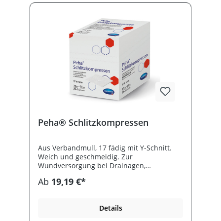
Peha® Schlitzkompressen
Aus Verbandmull, 17 fädig mit Y-Schnitt.
Weich und geschmeidig. Zur
Wundversorgung bei Drainagen,
Tracheotomien und Extensionen. Steril
Ab
19,19 €*
eingesiegelt zu 2 Stück.
Details