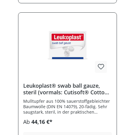
Leukoplast® swab ball gauze,
steril (vormals: Cutisoft® Cotton
Tupfer steril)
Mulltupfer aus 100% sauerstoffgebleichter
Baumwolle (DIN EN 14079), 20-fädig. Sehr
saugstark, steril, in der praktischen
Hartblisterpackung. Neue Bezeichnung:
Ab
44,16 €*
früher Cutisoft® Cotton Tupfer steril.