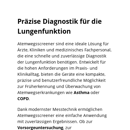
geeignet zum Screening potenzieller
Asthma-Patienten · Großes, leicht
ablesbares Display · Feedback zur
Testqualität · Niedrige Folgekosten
Präzise Diagnostik für die
durch handelsübliche AAA-Batterien ·
Geeignet zur Verwendung mit Bakterien-
Lungenfunktion
Viren-Filtern bei Mehrpatientengebrauch
Lieferumfang: · Schutzhülle·
Atemwegsscreener sind eine ideale Lösung für
Gebrauchsanleitung· 2x AAA-Batterien
Bestimmt den Obstruktionsindex und das
Ärzte, Kliniken und medizinisches Fachpersonal,
Verhältnis von FEV1 zu FEV6 und erkennt
die eine schnelle und zuverlässige Diagnostik
potenzielle COPD-Erkrankungen. Patienten
der Lungenfunktion benötigen. Entwickelt für
ohne COPD-Befund werden sicher
die hohen Anforderungen im Praxis- und
ausgeschlossen. Patienten mit einem
Klinikalltag, bieten die Geräte eine kompakte,
potenziellen COPD-Befund werden einer
präzise und benutzerfreundliche Möglichkeit
kompletten Spirometrie-Untersuchung
unterzogen. Am sichersten zu verwenden
zur Früherkennung und Überwachung von
mit den Sicherheitsmundstücken Bestell-
Atemwegserkrankungen wie
Asthma
oder
Nr. 8112476.
COPD
.
Dank modernster Messtechnik ermöglichen
Atemwegsscreener eine einfache Anwendung
mit zuverlässigen Ergebnissen. Ob zur
Vorsorgeuntersuchung
, zur