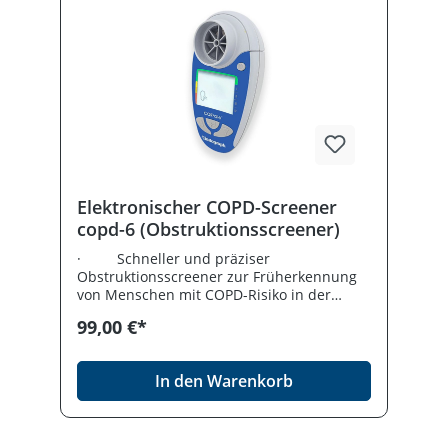
Elektronischer COPD-Screener
copd-6 (Obstruktionsscreener)
· Schneller und präziser
Obstruktionsscreener zur Früherkennung
von Menschen mit COPD-Risiko in der
präsymptomatischen Phase ·
99,00 €*
Einfaches und schnelles Screening von
COPD-Risikogruppen · Messung aller
COPD-relevanten Parameter (FEV1, FEV6,
In den Warenkorb
FEV1/FEV6, %Soll, Obstruktionsindex) ·
COPD-Klassifizierung (Stufe I-IV) gemäß
GOLD-Leitlinie · Ermittlung des
rechnerischen Lungenalters · Auch