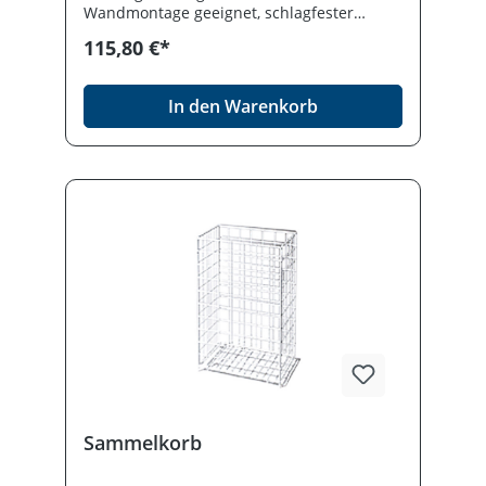
Wandmontage geeignet, schlagfester
Kunststoff, optionaler Deckel gesondert
115,80 €*
erhältlich. Abmessung: 389 x 629 x 289
mm.
In den Warenkorb
Sammelkorb