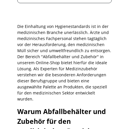
Volumen/Abmessungen, Folienstärke,
Rollenware oder lose)Hinweis: Details zu
Maßen, Stärke (µm), Beuteltyp,
Packungsinhalt und Verpackungseinheit
sind im Shop je Variante ausgewiesen.
Die Einhaltung von Hygienestandards ist in der
Einsatzbereiche Behandlungs- und
medizinischen Branche unerlässlich. Ärzte und
Untersuchungsräume,
medizinisches Fachpersonal stehen tagtäglich
SprechzimmerStationen,
vor der Herausforderung, den medizinischen
Pflegearbeitsplätze, Verbandswagen-
Müll sicher und umweltfreundlich zu entsorgen.
UmfeldEmpfang/Administration,
Der Bereich "Abfallbehälter und Zubehör" in
Patiententoiletten
(einrichtungsabhängig)Lager- und
unserem Online-Shop bietet hierfür die ideale
Materialräume, Aufräum- und
Lösung. Als Experten für Medizinzubehör
WechselprozesseAllgemeine Entsorgung im
verstehen wir die besonderen Anforderungen
medizinischen Umfeld
dieser Berufsgruppe und bieten eine
(hausstandardabhängig) Standardisieren
ausgewählte Palette an Produkten, die speziell
Sie Ihre Entsorgungsprozesse mit einer
für den medizinischen Sektor entwickelt
zuverlässigen Lösung: Bestellen Sie
Mediware Abfallbeutel weiß (PE) in der
wurden.
passenden Größe/Stärke und sichern Sie
hygienische Wechselroutinen, klare
Warum Abfallbehälter und
Zuordnung und planbare Bevorratung für
Praxis, Klinik und Pflege.Abfallbeutel, aus
Zubehör für den
Polyäthylen.