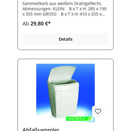
Sammellkorb aus weißem Drahtgeflecht.
Abmessungen: KLEIN: B x T x H: 285 x 190
x 355 mm GROSS: B x T x H: 410 x 255 x
630 mm
Ab
29,80 €*
Details
Abfallsammler