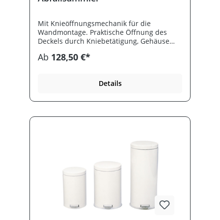
Mit Knieöffnungsmechanik für die
Wandmontage. Praktische Öffnung des
Deckels durch Kniebetätigung, Gehäuse
aus Kunststoff, verkehrsweiß RAL 9016.
Ab
128,50 €*
Inkl. Befestigungsmaterial.
Details