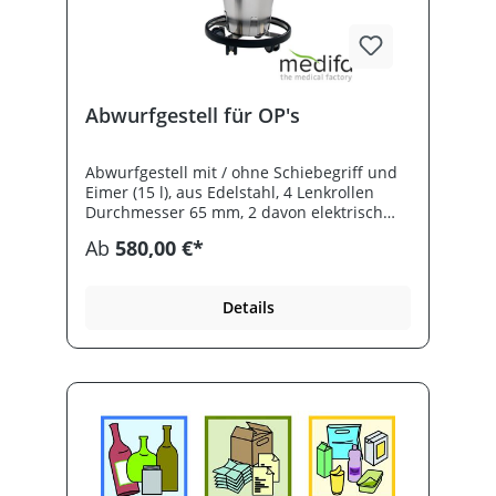
Abwurfgestell für OP's
Abwurfgestell mit / ohne Schiebegriff und
Eimer (15 l), aus Edelstahl, 4 Lenkrollen
Durchmesser 65 mm, 2 davon elektrisch
leitfähig, umlaufender Gummistoßschutz,
Ab
580,00 €*
Maße: 420x 400 mm. (Schiebegriff H=860
mm).
Details