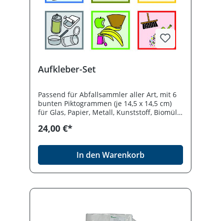
Aufkleber-Set
Passend für Abfallsammler aller Art, mit 6
bunten Piktogrammen (je 14,5 x 14,5 cm)
für Glas, Papier, Metall, Kunststoff, Biomüll
und Restmüll. Die Aufkleber lassen sich
24,00 €*
mühelos an die Deckel anbringen und
können mit gängigen Reinigungsmitteln
desinfiziert werden.
In den Warenkorb