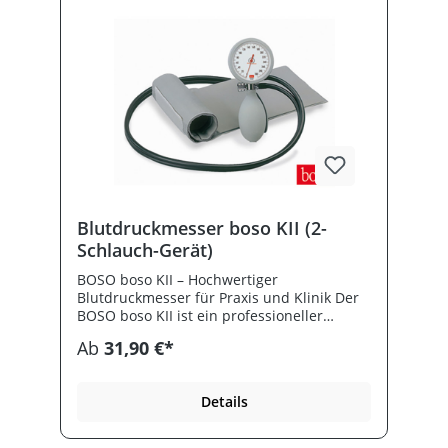
Blutdruckmesser boso KII (2-
Schlauch-Gerät)
BOSO boso KII – Hochwertiger
Blutdruckmesser für Praxis und Klinik Der
BOSO boso KII ist ein professioneller
Blutdruckmesser mit präziser
Ab
31,90 €*
Messmechanik und ergonomischem
Design. Entwickelt für den täglichen Einsatz
in der medizinischen Praxis, überzeugt er
Details
durch Zuverlässigkeit, einfache
Handhabung und höchste Qualität „Made
in Germany“. Produktbeschreibung Der