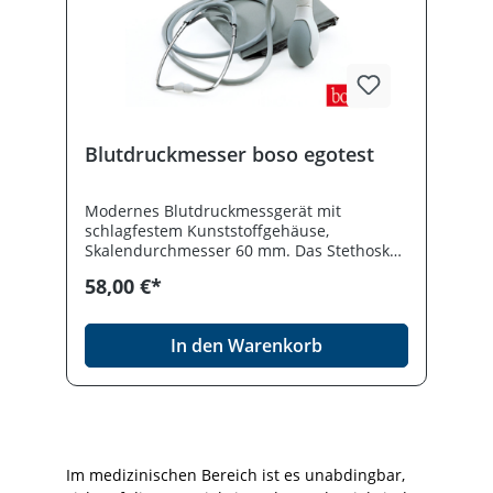
Blutdruckmesser boso egotest
Modernes Blutdruckmessgerät mit
schlagfestem Kunststoffgehäuse,
Skalendurchmesser 60 mm. Das Stethoskop
ist in die Manschette eingebaut. Mit
58,00 €*
praktischer Zugbügel-Klettenmanschette
(22 - 32 cm) und großer, leicht ablesbarer
Skala sowie bedienungsfreundlichem
In den Warenkorb
Druckknopfventil (Patientengerät), shock
protected. Made in germany.
Im medizinischen Bereich ist es unabdingbar,