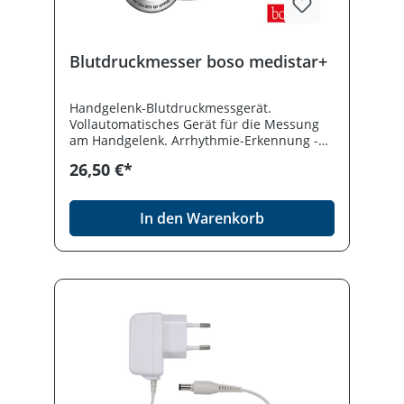
Blutdruckmesser boso medistar+
Handgelenk-Blutdruckmessgerät.
Vollautomatisches Gerät für die Messung
am Handgelenk. Arrhythmie-Erkennung -
zeigt Herzrhythmusstörungen an.
26,50 €*
Blutdruck-Bewertungsskala nach WHO,
großes Display mit 3- Werte Anzeige.
Speicher für 90 Messwerte für
In den Warenkorb
Langzeitprofil. Manschette für
Handgelenkumfang 13,5 - 21,5 cm. Inkl.
Etui, Batterien und Blutdruckpass.