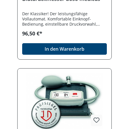
Der Klassiker! Der leistungsfähige
Vollautomat. Komfortable Einknopf-
Bedienung, einstellbare Druckvorwahl,
Messbereich Blutdruck 40-280 mmHg.
96,50 €*
Großes Display mit 3-Werte-Anzeige.
Batterieschonende Abschaltautomatik. Im
Etui, mit Batterien. Netzgerät optional. Mit
In den Warenkorb
Zugbügel-Klettenmanschette (22 - 32 cm).
XL-Manschette als Zubehör erhältlich.