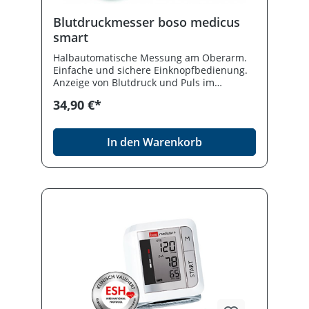
Blutdruckmesser boso medicus
smart
Halbautomatische Messung am Oberarm.
Einfache und sichere Einknopfbedienung.
Anzeige von Blutdruck und Puls im
Wechsel. Anzeige von Herz-Rhythmus-
34,90 €*
Störungen. Batteriebetrieben,
batterieschonende Abschaltautomatik. Mit
Zugbügel-Klettmanschette (22 - 32 cm) und
In den Warenkorb
Batterien im Etui. Anschlussmöglichkeit für
XL-Manschette.