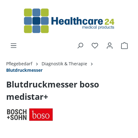
alt springen
Pflegebedarf
Diagnostik & Therapie
Blutdruckmesser
Blutdruckmesser boso
medistar+
Bildergalerie überspringen