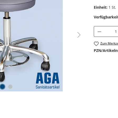
Einheit:
1 St.
Verfügbarkeit
Produkt 
Zum Merkze
PZN/Artikel