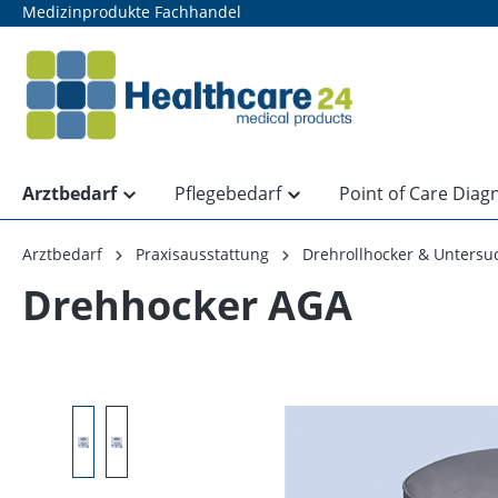
Medizinprodukte Fachhandel
springen
Zur Hauptnavigation springen
Arztbedarf
Pflegebedarf
Point of Care Diag
Arztbedarf
Praxisausstattung
Drehrollhocker & Untersu
Drehhocker AGA
Bildergalerie überspringen