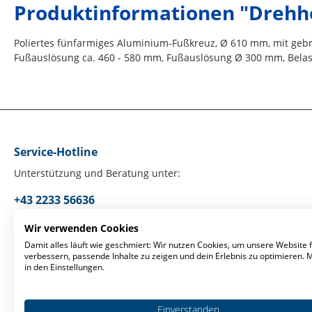
Produktinformationen "Drehh
Poliertes fünfarmiges Aluminium-Fußkreuz, Ø 610 mm, mit gebrem
Fußauslösung ca. 460 - 580 mm, Fußauslösung Ø 300 mm, Belastba
Service-Hotline
Unterstützung und Beratung unter:
+43 2233 56636
Mo-Fr, 09:00 - 17:00 Uhr
Wir verwenden Cookies
Damit alles läuft wie geschmiert: Wir nutzen Cookies, um unsere Website f
verbessern, passende Inhalte zu zeigen und dein Erlebnis zu optimieren.
Oder über unser
Kontaktformular
.
in den Einstellungen.
Einverstanden