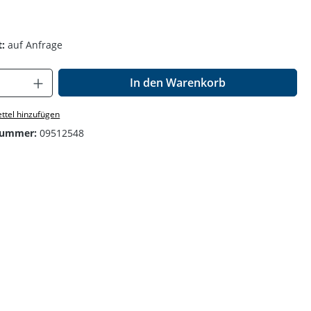
:
auf Anfrage
Anzahl: Gib den gewünschten Wert ein o
In den Warenkorb
ttel hinzufügen
nummer:
09512548