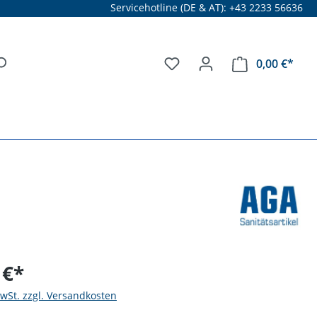
Servicehotline (DE & AT): +43 2233 56636
0,00 €*
 €*
MwSt. zzgl. Versandkosten