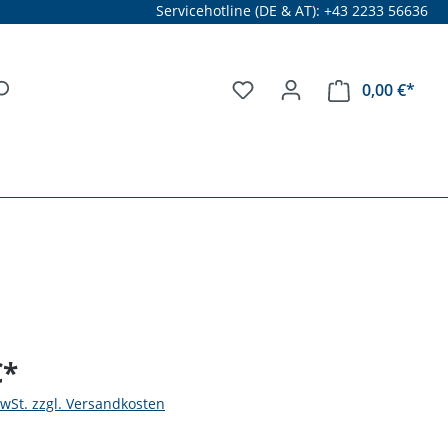
Servicehotline (DE & AT): +43 2233 56636
0,00 €*
€*
MwSt. zzgl. Versandkosten