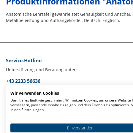
Produktinformationen "Anato
Anatomische Lehrtafel gewährleistet Genauigkeit und Anschaulic
Metallbeleistung und Aufhängekordel. Deutsch, Englisch.
Service-Hotline
Unterstützung und Beratung unter:
+43 2233 56636
Mo-Fr, 09:00 - 17:00 Uhr
Wir verwenden Cookies
Damit alles läuft wie geschmiert: Wir nutzen Cookies, um unsere Website f
verbessern, passende Inhalte zu zeigen und dein Erlebnis zu optimieren.
Oder über unser
Kontaktformular
.
in den Einstellungen.
Einverstanden