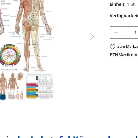
Einheit:
1 St.
Verfügbarkeit
Produkt 
Zum Merkze
PZN/Artikel