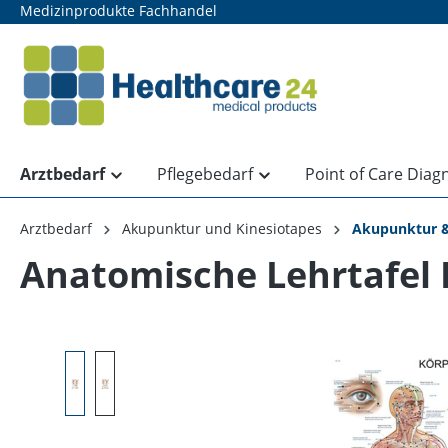
Medizinprodukte Fachhandel
springen
Zur Hauptnavigation springen
Arztbedarf
Pflegebedarf
Point of Care Diag
Arztbedarf
Akupunktur und Kinesiotapes
Akupunktur &
Anatomische Lehrtafel
Bildergalerie überspringen