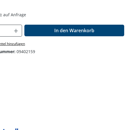
:
auf Anfrage
Anzahl: Gib den gewünschten Wert ein o
In den Warenkorb
ttel hinzufügen
nummer:
09402159