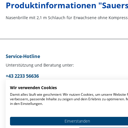
Produktinformationen "Sauerst
Nasenbrille mit 2,1 m Schlauch für Erwachsene ohne Kompresse
Service-Hotline
Unterstützung und Beratung unter:
+43 2233 56636
Mo-Fr, 09:00 - 17:00 Uhr
Wir verwenden Cookies
Damit alles läuft wie geschmiert: Wir nutzen Cookies, um unsere Website f
verbessern, passende Inhalte zu zeigen und dein Erlebnis zu optimieren.
Oder über unser
Kontaktformular
.
in den Einstellungen.
Einverstanden