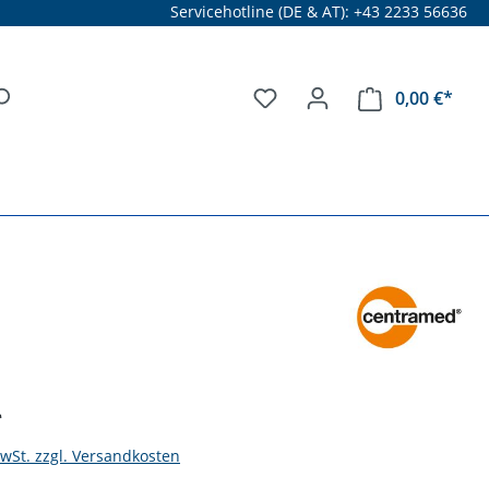
Servicehotline (DE & AT): +43 2233 56636
0,00 €*
*
MwSt. zzgl. Versandkosten