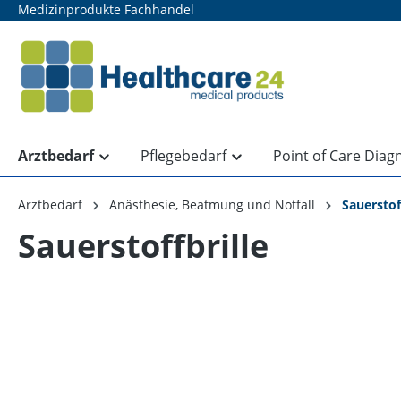
Medizinprodukte Fachhandel
springen
Zur Hauptnavigation springen
Arztbedarf
Pflegebedarf
Point of Care Diag
Arztbedarf
Anästhesie, Beatmung und Notfall
Sauersto
Sauerstoffbrille
Bildergalerie überspringen