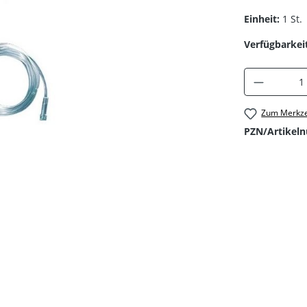
Einheit:
1 St.
Verfügbarkeit
Produkt 
Zum Merkze
PZN/Artikel