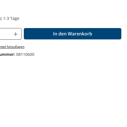
:
1-3 Tage
Anzahl: Gib den gewünschten Wert ein o
In den Warenkorb
ttel hinzufügen
nummer:
08110600