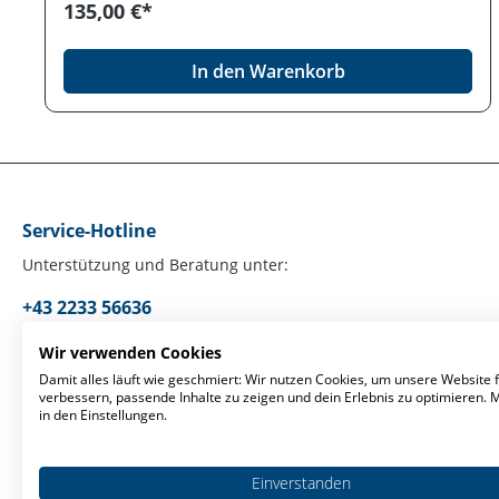
135,00 €*
In den Warenkorb
Service-Hotline
Unterstützung und Beratung unter:
+43 2233 56636
Mo-Fr, 09:00 - 17:00 Uhr
Wir verwenden Cookies
Damit alles läuft wie geschmiert: Wir nutzen Cookies, um unsere Website f
verbessern, passende Inhalte zu zeigen und dein Erlebnis zu optimieren.
Oder über unser
Kontaktformular
.
in den Einstellungen.
Einverstanden