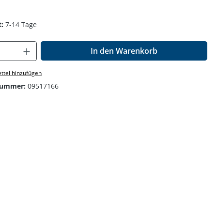
:
7-14 Tage
Anzahl: Gib den gewünschten Wert ein o
In den Warenkorb
ttel hinzufügen
nummer:
09517166