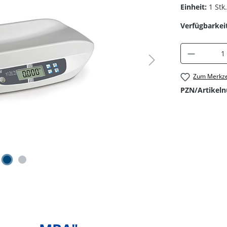
Einheit:
1 Stk.
Verfügbarkeit
Produkt 
Zum Merkze
PZN/Artikel