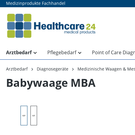
Medizinprodukte Fachhandel
springen
Zur Hauptnavigation springen
Arztbedarf
Pflegebedarf
Point of Care Diag
Arztbedarf
Diagnosegeräte
Medizinische Waagen & Mes
Babywaage MBA
Bildergalerie überspringen