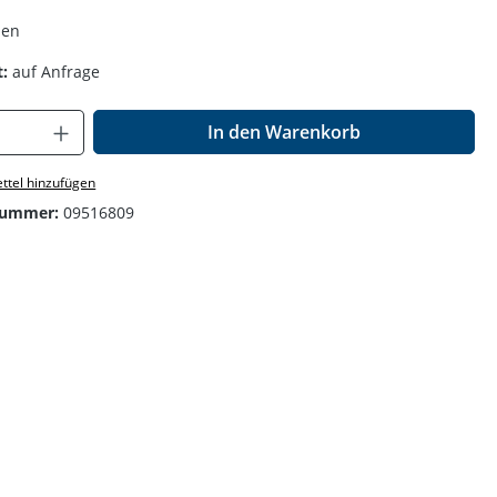
len
:
auf Anfrage
Anzahl: Gib den gewünschten Wert ein o
In den Warenkorb
ttel hinzufügen
nummer:
09516809