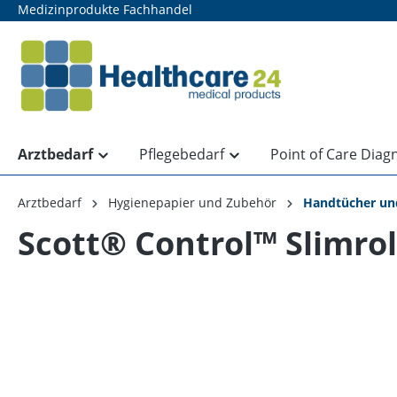
Medizinprodukte Fachhandel
springen
Zur Hauptnavigation springen
Arztbedarf
Pflegebedarf
Point of Care Diag
Arztbedarf
Hygienepapier und Zubehör
Handtücher un
Scott® Control™ Slimrol
Bildergalerie überspringen