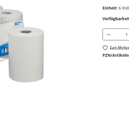
Einheit:
6 Rol
Verfügbarkeit
Produkt 
Zum Merkze
PZN/Artikel