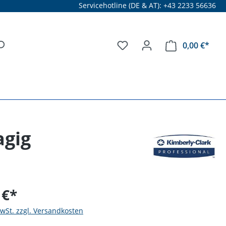
Servicehotline (DE & AT): +43 2233 56636
0,00 €*
agig
 €*
MwSt. zzgl. Versandkosten