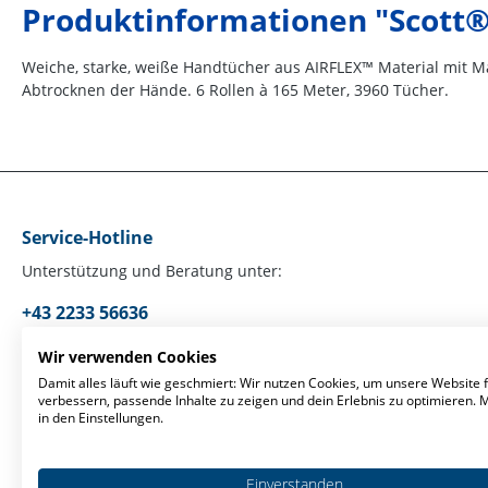
Produktinformationen "Scott® 
Weiche, starke, weiße Handtücher aus AIRFLEX™ Material mit Mar
Abtrocknen der Hände. 6 Rollen à 165 Meter, 3960 Tücher.
Service-Hotline
Unterstützung und Beratung unter:
+43 2233 56636
Mo-Fr, 09:00 - 17:00 Uhr
Wir verwenden Cookies
Damit alles läuft wie geschmiert: Wir nutzen Cookies, um unsere Website f
verbessern, passende Inhalte zu zeigen und dein Erlebnis zu optimieren.
Oder über unser
Kontaktformular
.
in den Einstellungen.
Einverstanden