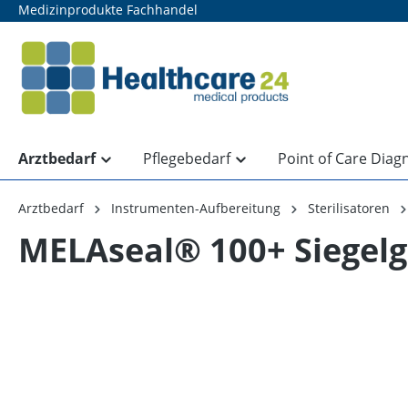
Medizinprodukte Fachhandel
springen
Zur Hauptnavigation springen
Arztbedarf
Pflegebedarf
Point of Care Diag
Arztbedarf
Instrumenten-Aufbereitung
Sterilisatoren
MELAseal® 100+ Siegelg
Bildergalerie überspringen