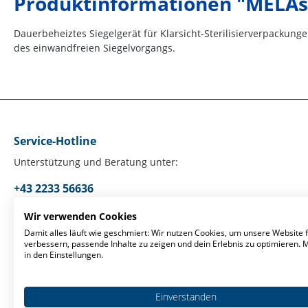
Produktinformationen "MELAse
Dauerbeheiztes Siegelgerät für Klarsicht-Sterilisierverpackun
des einwandfreien Siegelvorgangs.
Service-Hotline
Unterstützung und Beratung unter:
+43 2233 56636
Mo-Fr, 09:00 - 17:00 Uhr
Wir verwenden Cookies
Damit alles läuft wie geschmiert: Wir nutzen Cookies, um unsere Website f
verbessern, passende Inhalte zu zeigen und dein Erlebnis zu optimieren.
Oder über unser
Kontaktformular
.
in den Einstellungen.
Einverstanden