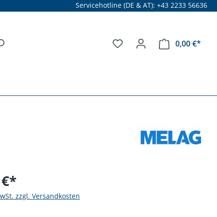
Servicehotline (DE & AT): +43 2233 56636
0,00 €*
 €*
MwSt. zzgl. Versandkosten