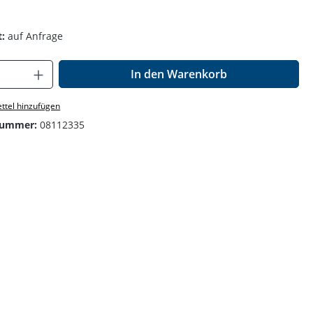
:
auf Anfrage
Anzahl: Gib den gewünschten Wert ein o
In den Warenkorb
ttel hinzufügen
nummer:
08112335