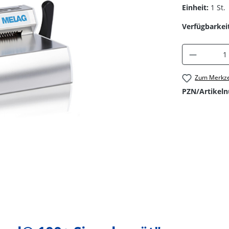
Einheit:
1 St.
Verfügbarkeit
Produkt 
Zum Merkze
PZN/Artikel