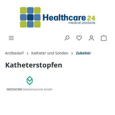
alt springen
Arztbedarf
Katheter und Sonden
Zubehör
Katheterstopfen
Bildergalerie überspringen