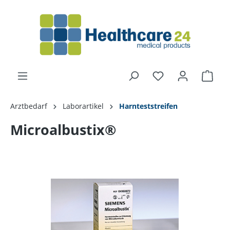
alt springen
Arztbedarf
Laborartikel
Harnteststreifen
Microalbustix®
Bildergalerie überspringen