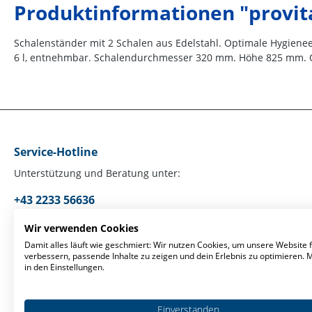
Produktinformationen "provita
Schalenständer mit 2 Schalen aus Edelstahl. Optimale Hygienee
6 l, entnehmbar. Schalendurchmesser 320 mm. Höhe 825 mm. Op
Service-Hotline
Unterstützung und Beratung unter:
+43 2233 56636
Mo-Fr, 09:00 - 17:00 Uhr
Wir verwenden Cookies
Damit alles läuft wie geschmiert: Wir nutzen Cookies, um unsere Website f
verbessern, passende Inhalte zu zeigen und dein Erlebnis zu optimieren.
Oder über unser
Kontaktformular
.
in den Einstellungen.
Einverstanden