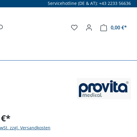
Servicehotline (DE & AT): +43 2233 56636
0,00 €*
 €*
MwSt. zzgl. Versandkosten