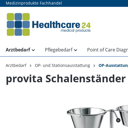
Medizinprodukte Fachhandel
springen
Zur Hauptnavigation springen
Arztbedarf
Pflegebedarf
Point of Care Diag
Arztbedarf
OP- und Stationsausstattung
OP-Ausstattun
provita Schalenständer
Bildergalerie überspringen