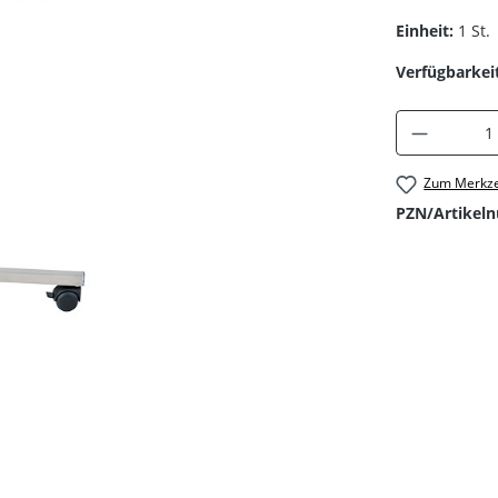
Einheit:
1 St.
Verfügbarkeit
Produkt 
Zum Merkze
PZN/Artikel