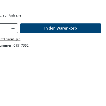
:
auf Anfrage
Anzahl: Gib den gewünschten Wert ein o
In den Warenkorb
ttel hinzufügen
nummer:
09517352