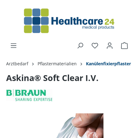
alt springen
Arztbedarf
Pflastermaterialien
Kanülenfixierpflaster
Askina® Soft Clear I.V.
Bildergalerie überspringen