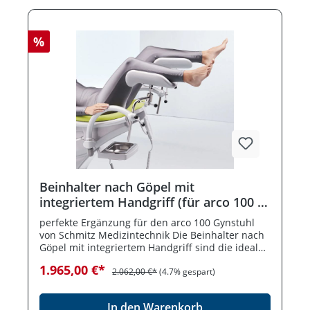
%
Beinhalter nach Göpel mit
integriertem Handgriff (für arco 100 /
200)
perfekte Ergänzung für den arco 100 Gynstuhl
von Schmitz Medizintechnik Die Beinhalter nach
Göpel mit integriertem Handgriff sind die ideale
Erweiterung für den arco 100 Gynstuhl von
1.965,00 €*
Schmitz Medizintechnik – für alle, die eine
2.062,00 €*
(4.7% gespart)
präzise Positionierung, hohen Patientenkomfort
und maximale Ergonomie in der gynäkologischen
In den Warenkorb
Untersuchung und Behandlung sicherstellen