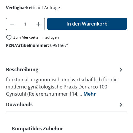
Verfügbarkeit:
auf Anfrage
Produkt Anzahl: Gib den gewünschten Wer
In den Warenkorb
Zum Merkzettel hinzufügen
PZN/Artikelnummer:
09515671
Beschreibung
funktional, ergonomisch und wirtschaftlich für die
moderne gynäkologische Praxis Der arco 100
Gynstuhl (Referenznummer 114.…
Mehr
Downloads
Produktgalerie überspringen
Kompatibles Zubehör