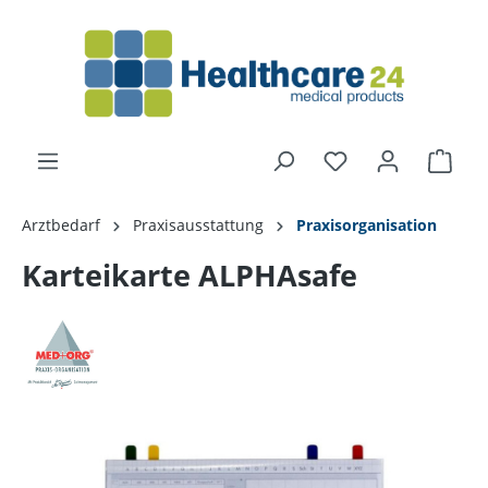
alt springen
Arztbedarf
Praxisausstattung
Praxisorganisation
Karteikarte ALPHAsafe
Bildergalerie überspringen