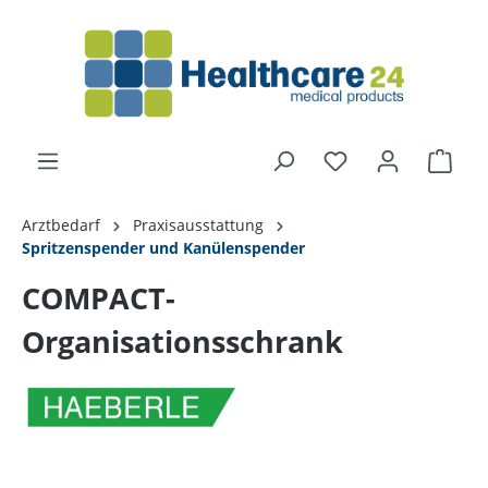
alt springen
Arztbedarf
Praxisausstattung
Spritzenspender und Kanülenspender
COMPACT-
Organisationsschrank
Bildergalerie überspringen