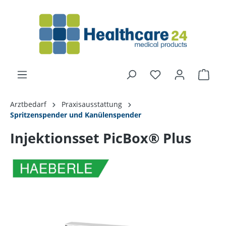
alt springen
Arztbedarf
Praxisausstattung
Spritzenspender und Kanülenspender
Injektionsset PicBox® Plus
Bildergalerie überspringen