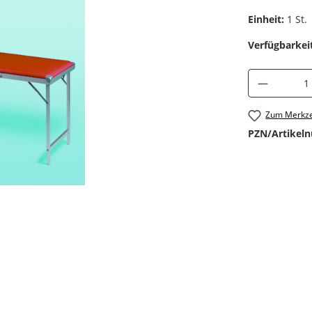
Einheit:
1 St.
Verfügbarkeit
Produkt 
Zum Merkze
PZN/Artikel