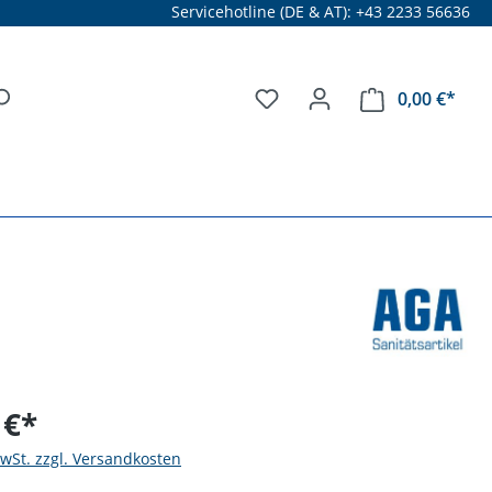
Servicehotline (DE & AT): +43 2233 56636
0,00 €*
 €*
MwSt. zzgl. Versandkosten