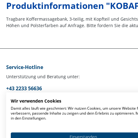
Produktinformationen "KOBA
Tragbare Koffermassagebank, 3-teilig, mit Kopfteil und Gesicht
Höhen und Polsterfarben auf Anfrage. Bitte fordern Sie die aktu
Service-Hotline
Unterstützung und Beratung unter:
+43 2233 56636
Mo-Fr, 09:00 - 17:00 Uhr
Wir verwenden Cookies
Damit alles läuft wie geschmiert: Wir nutzen Cookies, um unsere Website f
verbessern, passende Inhalte zu zeigen und dein Erlebnis zu optimieren.
Oder über unser
Kontaktformular
.
in den Einstellungen.
Einverstanden