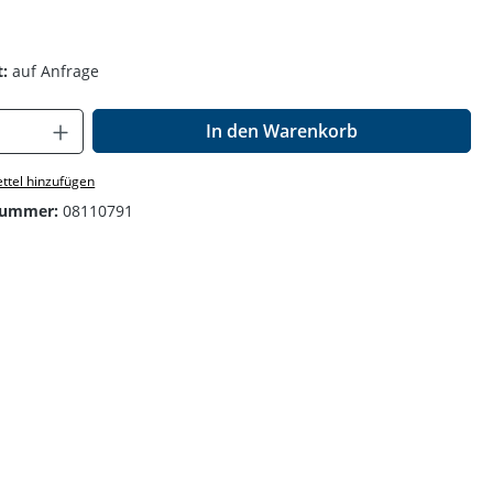
:
auf Anfrage
Anzahl: Gib den gewünschten Wert ein o
In den Warenkorb
ttel hinzufügen
nummer:
08110791