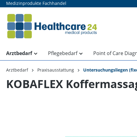
Medizinprodukte Fachhandel
springen
Zur Hauptnavigation springen
Arztbedarf
Pflegebedarf
Point of Care Diag
Arztbedarf
Praxisausstattung
Untersuchungsliegen (fix
KOBAFLEX Koffermassa
Bildergalerie überspringen