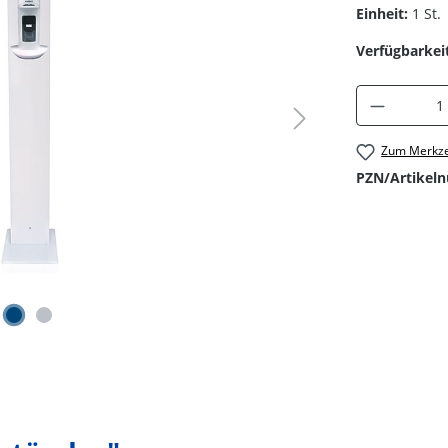
Einheit:
1 St.
Verfügbarkeit
Produkt 
Zum Merkze
PZN/Artikel