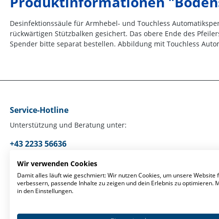
Produktinformationen "Boden
Desinfektionssäule für Armhebel- und Touchless Automatikspen
rückwärtigen Stützbalken gesichert. Das obere Ende des Pfeile
Spender bitte separat bestellen. Abbildung mit Touchless Auto
Service-Hotline
Unterstützung und Beratung unter:
+43 2233 56636
Mo-Fr, 09:00 - 17:00 Uhr
Wir verwenden Cookies
Damit alles läuft wie geschmiert: Wir nutzen Cookies, um unsere Website f
verbessern, passende Inhalte zu zeigen und dein Erlebnis zu optimieren.
Oder über unser
Kontaktformular
.
in den Einstellungen.