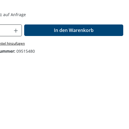
:
auf Anfrage
Anzahl: Gib den gewünschten Wert ein o
In den Warenkorb
ttel hinzufügen
nummer:
09515480