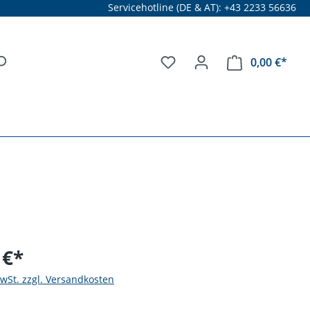
Servicehotline (DE & AT): +43 2233 56636
0,00 €*
 €*
MwSt. zzgl. Versandkosten