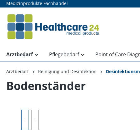
Medizinprodukte Fachhandel
springen
Zur Hauptnavigation springen
Arztbedarf
Pflegebedarf
Point of Care Diag
Arztbedarf
Reinigung und Desinfektion
Desinfektionsm
Bodenständer
Bildergalerie überspringen