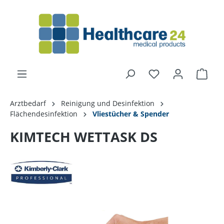
alt springen
Arztbedarf
Reinigung und Desinfektion
Flächendesinfektion
Vliestücher & Spender
KIMTECH WETTASK DS
Bildergalerie überspringen