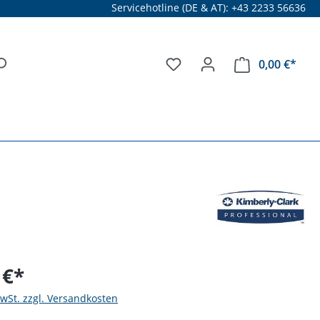
Servicehotline (DE & AT): +43 2233 56636
0,00 €*
 €*
MwSt. zzgl. Versandkosten