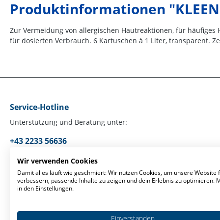
Produktinformationen "KLEEN
Zur Vermeidung von allergischen Hautreaktionen, für häufige
für dosierten Verbrauch. 6 Kartuschen à 1 Liter, transparent. Ze
Service-Hotline
Unterstützung und Beratung unter:
+43 2233 56636
Mo-Fr, 09:00 - 17:00 Uhr
Wir verwenden Cookies
Damit alles läuft wie geschmiert: Wir nutzen Cookies, um unsere Website f
verbessern, passende Inhalte zu zeigen und dein Erlebnis zu optimieren.
Oder über unser
Kontaktformular
.
in den Einstellungen.
Einverstanden