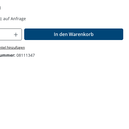
l
:
auf Anfrage
Anzahl: Gib den gewünschten Wert ein o
In den Warenkorb
ttel hinzufügen
nummer:
08111347