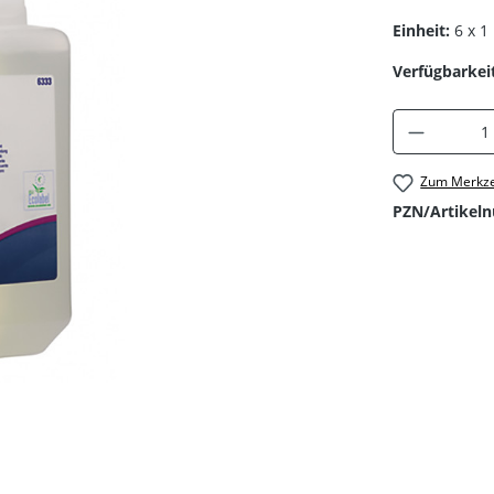
Einheit:
6 x 1 
Verfügbarkeit
Produkt 
Zum Merkze
PZN/Artikel