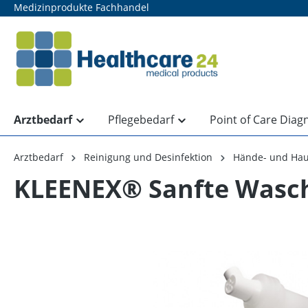
Medizinprodukte Fachhandel
springen
Zur Hauptnavigation springen
Arztbedarf
Pflegebedarf
Point of Care Diag
Arztbedarf
Reinigung und Desinfektion
Hände- und Hau
KLEENEX® Sanfte Wasch
Bildergalerie überspringen