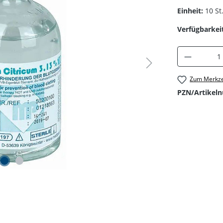
Einheit:
10 St
Verfügbarkeit
Produkt 
Zum Merkze
PZN/Artikel