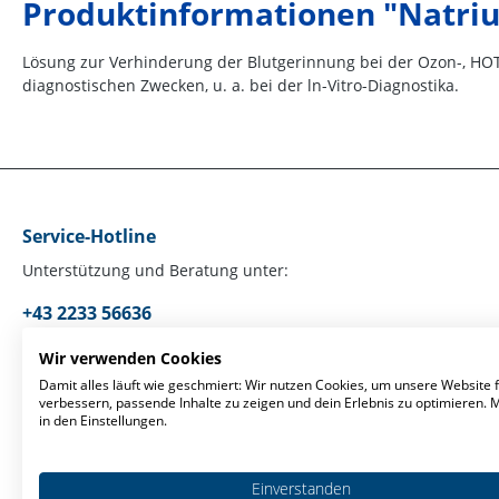
Produktinformationen "Natriu
Lösung zur Verhinderung der Blutgerinnung bei der Ozon-, HOT
diagnostischen Zwecken, u. a. bei der ln-Vitro-Diagnostika.
Service-Hotline
Unterstützung und Beratung unter:
+43 2233 56636
Mo-Fr, 09:00 - 17:00 Uhr
Wir verwenden Cookies
Damit alles läuft wie geschmiert: Wir nutzen Cookies, um unsere Website f
verbessern, passende Inhalte zu zeigen und dein Erlebnis zu optimieren.
Oder über unser
Kontaktformular
.
in den Einstellungen.
Einverstanden