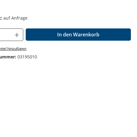
.
:
auf Anfrage
Anzahl: Gib den gewünschten Wert ein o
In den Warenkorb
ttel hinzufügen
nummer:
03195010