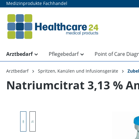
Medizinprodukte Fachhandel
springen
Zur Hauptnavigation springen
Arztbedarf
Pflegebedarf
Point of Care Diag
Arztbedarf
Spritzen, Kanülen und Infusionsgeräte
Zube
Natriumcitrat 3,13 % A
Bildergalerie überspringen