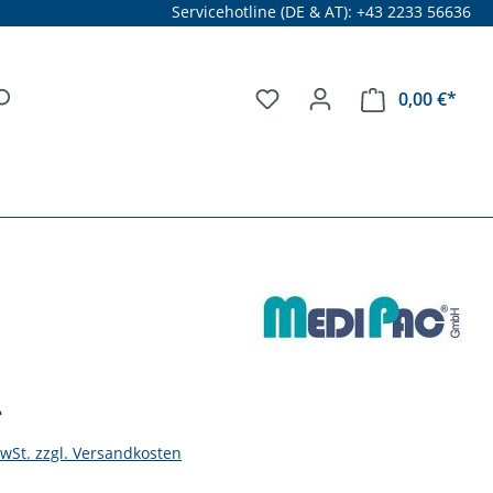
Servicehotline (DE & AT): +43 2233 56636
0,00 €*
*
MwSt. zzgl. Versandkosten