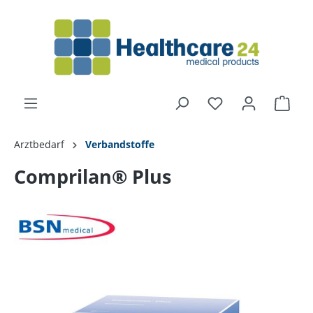
alt springen
Arztbedarf
Verbandstoffe
Comprilan® Plus
Bildergalerie überspringen