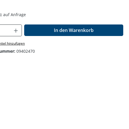
:
auf Anfrage
Anzahl: Gib den gewünschten Wert ein o
In den Warenkorb
ttel hinzufügen
nummer:
09402470