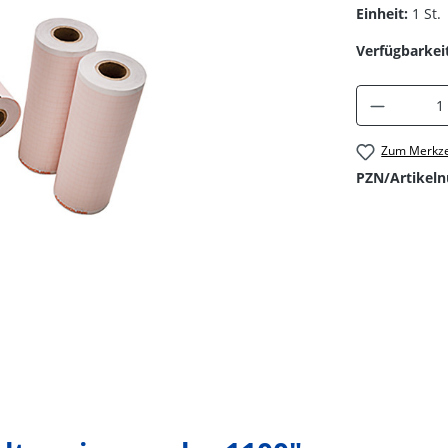
Einheit:
1 St.
Verfügbarkeit
Produkt 
Zum Merkze
PZN/Artikel