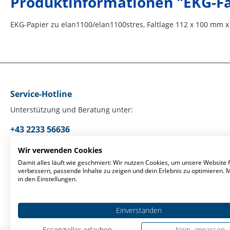
Produktinformationen "EKG-Fa
EKG-Papier zu elan1100/elan1100stres, Faltlage 112 x 100 mm x 
Service-Hotline
Unterstützung und Beratung unter:
+43 2233 56636
Mo-Fr, 09:00 - 17:00 Uhr
Wir verwenden Cookies
Damit alles läuft wie geschmiert: Wir nutzen Cookies, um unsere Website f
verbessern, passende Inhalte zu zeigen und dein Erlebnis zu optimieren.
Oder über unser
Kontaktformular
.
in den Einstellungen.
Einverstanden
Essenzielles erlauben
Nein, anpassen