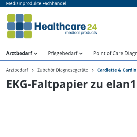
Medizinprodukte Fachhandel
springen
Zur Hauptnavigation springen
Arztbedarf
Pflegebedarf
Point of Care Diag
Arztbedarf
Zubehör Diagnosegeräte
Cardiette & Cardio
EKG-Faltpapier zu elan
Bildergalerie überspringen