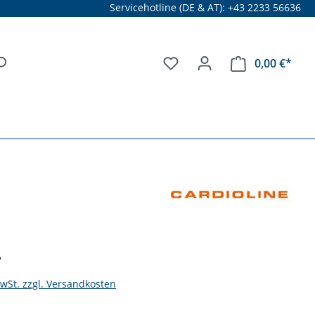
Servicehotline (DE & AT): +43 2233 56636
0,00 €*
*
MwSt. zzgl. Versandkosten