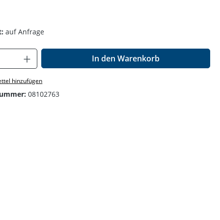
.
:
auf Anfrage
Anzahl: Gib den gewünschten Wert ein o
In den Warenkorb
ttel hinzufügen
nummer:
08102763