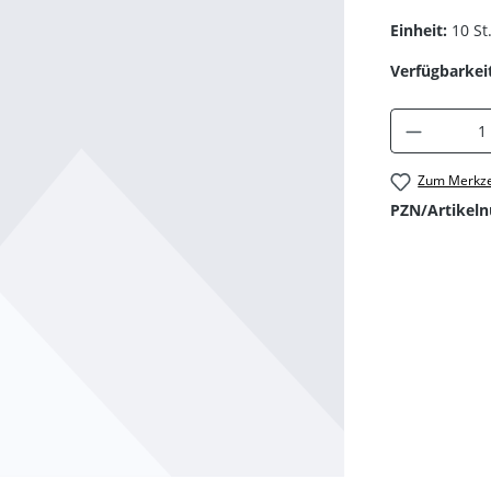
Einheit:
10 St
Verfügbarkeit
Produkt 
Zum Merkze
PZN/Artikel