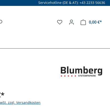
Servicehotline (DE & AT): +43 2233 56636
0,00 €*
€*
MwSt. zzgl. Versandkosten