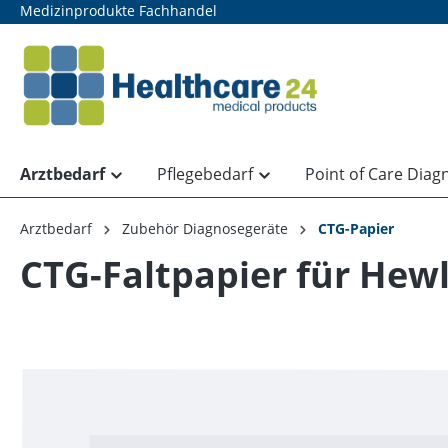
Medizinprodukte Fachhandel
springen
Zur Hauptnavigation springen
Arztbedarf
Pflegebedarf
Point of Care Diag
Arztbedarf
Zubehör Diagnosegeräte
CTG-Papier
CTG-Faltpapier für Hew
Bildergalerie überspringen