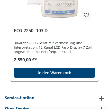
ECG-2250 -103 D
3/6-Kanal-EKG-Gerät mit Vermessung und
Interpretation. 12-Kanal LCD-Farb-Display 7 Zoll,
angewinkelt mit Herzfrequenz und
Artefaktanzeige. Vermessung und Interpretation
2.350,00 €*
im Ruhe-EKG. Manuelle und automatische
Aufzeichnung. Thermokammschreiber 110 mm.
Integrierte alphanumerische Tastatur.
In den Warenkorb
Analogausgang für Kontrollmonitor. Integriertes
SD-Laufwerk. USB-Schnittstellen, LAN
Schnittstelle. Speicher für 400 EKG´s intern.
Netz-/Akkubetrieb. Optional Papierlose
Dokumentation mit der Polaris- #NAME?
Service-Hotline
Shop Service