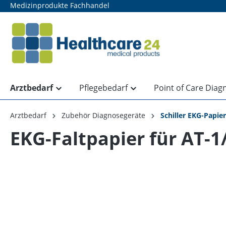
Medizinprodukte Fachhandel
springen
Zur Hauptnavigation springen
Arztbedarf
Pflegebedarf
Point of Care Diag
Arztbedarf
Zubehör Diagnosegeräte
Schiller EKG-Papie
EKG-Faltpapier für AT-1
Bildergalerie überspringen