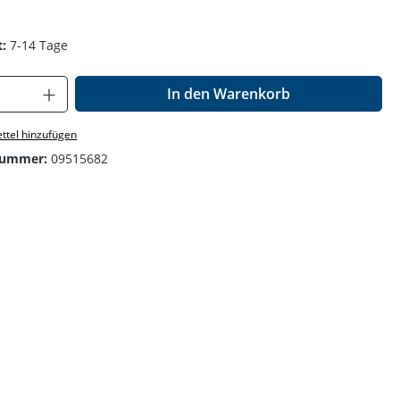
:
7-14 Tage
Anzahl: Gib den gewünschten Wert ein o
In den Warenkorb
ttel hinzufügen
nummer:
09515682