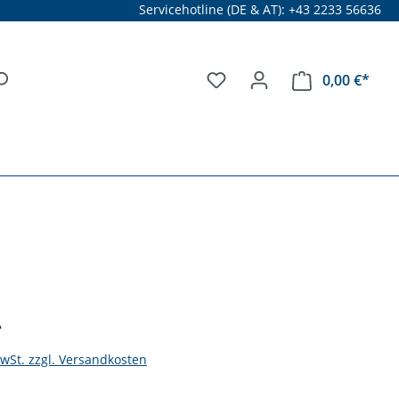
Servicehotline (DE & AT): +43 2233 56636
0,00 €*
*
MwSt. zzgl. Versandkosten