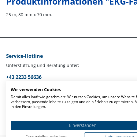
Produktinformationen "EKG-Fal
25 m, 80 mm x 70 mm.
Service-Hotline
Unterstützung und Beratung unter:
+43 2233 56636
Mo-Fr, 09:00 - 17:00 Uhr
Wir verwenden Cookies
Damit alles läuft wie geschmiert: Wir nutzen Cookies, um unsere Website f
verbessern, passende Inhalte zu zeigen und dein Erlebnis zu optimieren.
Oder über unser
Kontaktformular
.
in den Einstellungen.
Einverstanden
Essenzielles erlauben
Nein, anpassen