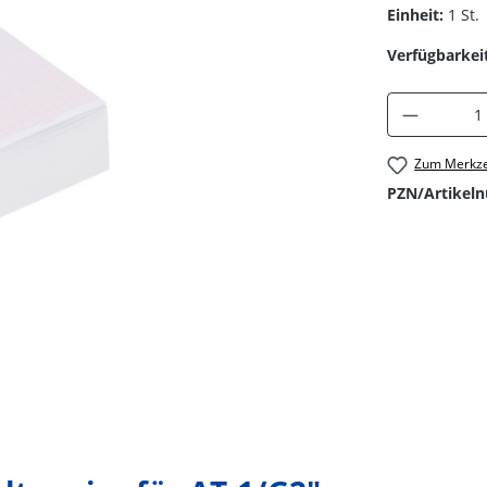
Einheit:
1 St.
Verfügbarkeit
Produkt 
Zum Merkze
PZN/Artikel