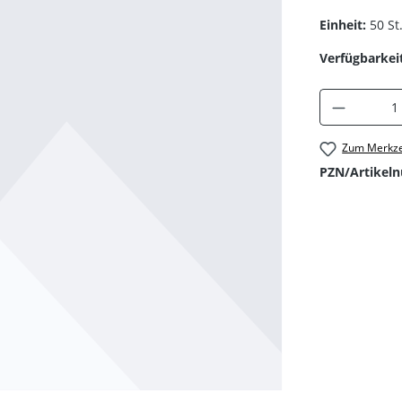
Einheit:
50 St
Verfügbarkeit
Produkt 
Zum Merkze
PZN/Artikel