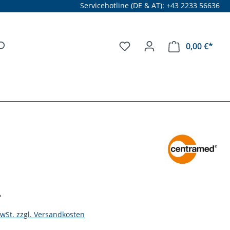
Servicehotline (DE & AT): +43 2233 56636
0,00 €*
*
MwSt. zzgl. Versandkosten