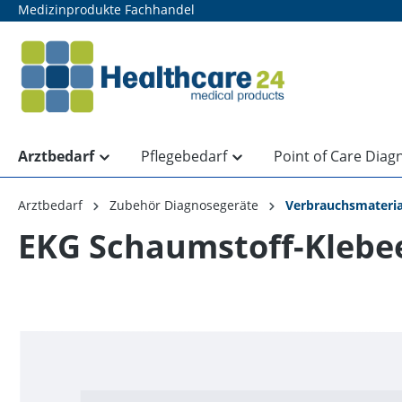
Medizinprodukte Fachhandel
springen
Zur Hauptnavigation springen
Arztbedarf
Pflegebedarf
Point of Care Diag
Arztbedarf
Zubehör Diagnosegeräte
Verbrauchsmaterial
EKG Schaumstoff-Klebe
Bildergalerie überspringen