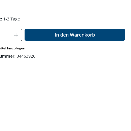
.
:
1-3 Tage
Anzahl: Gib den gewünschten Wert ein o
In den Warenkorb
ttel hinzufügen
nummer:
04463926