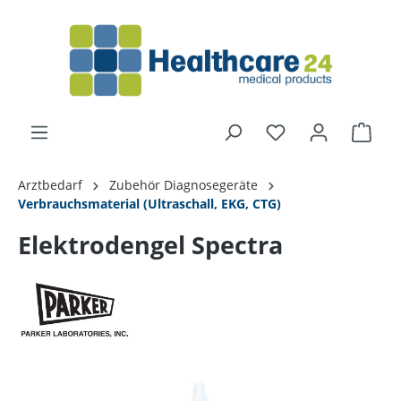
alt springen
Arztbedarf
Zubehör Diagnosegeräte
Verbrauchsmaterial (Ultraschall, EKG, CTG)
Elektrodengel Spectra
Bildergalerie überspringen