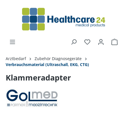
alt springen
Arztbedarf
Zubehör Diagnosegeräte
Verbrauchsmaterial (Ultraschall, EKG, CTG)
Klammeradapter
Bildergalerie überspringen