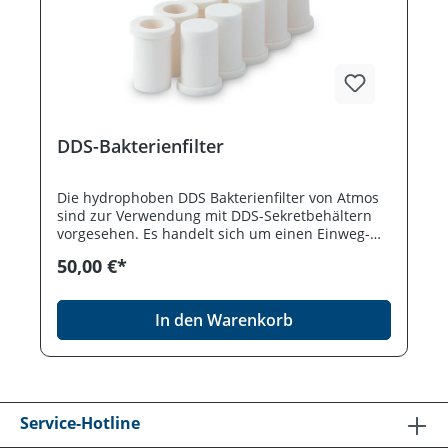
DDS-Bakterienfilter
Die hydrophoben DDS Bakterienfilter von Atmos
sind zur Verwendung mit DDS-Sekretbehältern
vorgesehen. Es handelt sich um einen Einweg-
Artikel. Verbrauchsmaterial für folgende Geräte:
50,00 €*
ATMOS C 161 Aspirator / DDS ATMOS C 161
Battery / DDS ATMOS C 261 Aspirator / DDS
ATMOS C 341 Battery / DDS ATMOS E 341 Battery
In den Warenkorb
/ DDS ATMOS® Record 55 DDS
Service-Hotline