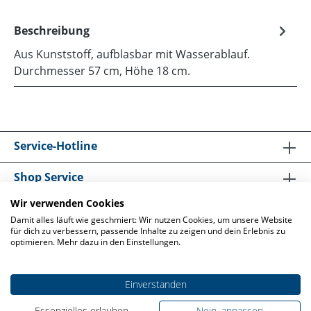
Beschreibung
Aus Kunststoff, aufblasbar mit Wasserablauf.
Durchmesser 57 cm, Höhe 18 cm.
Service-Hotline
Shop Service
Wir verwenden Cookies
Informationen
Damit alles läuft wie geschmiert: Wir nutzen Cookies, um unsere Website
für dich zu verbessern, passende Inhalte zu zeigen und dein Erlebnis zu
optimieren. Mehr dazu in den Einstellungen.
Einverstanden
* Alle Preise exkl. gesetzl. Mehrwertsteuer und zzgl.
Essenzielles erlauben
Versandkosten
, wenn nicht anders angegeben.
Nein, anpassen