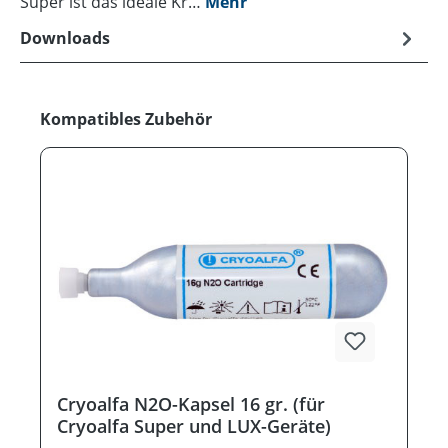
Super ist das ideale Kr…
Mehr
Downloads
Produktgalerie überspringen
Kompatibles Zubehör
Cryoalfa N2O-Kapsel 16 gr. (für
Cryoalfa Super und LUX-Geräte)